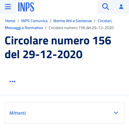
Vai al menu principale
Vai al contenuto principale
Vai al pie' di pagina
INPS ()
Ac
Apri cerca
Ti trovi in:
Home
INPS Comunica
Norme Atti e Sentenze
Circolari,
Messaggi e Normativa
Circolare numero 156 del 29-12-2020
Circolare numero 156
del 29-12-2020
Menu link servizio sezione
Dettaglio
Mittenti