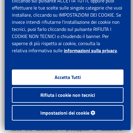
ordinaria. Pertanto, non potranno accedere alla
cliccando sul pulsante ACCETTA TUTTI, oppure puoi
prestazione in argomento quei lavoratori che siano
effettuare le tue scelte sulle singole categorie che vuoi
decaduti anticipatamente dalla fruizione della NASpI,
installare, cliccando su IMPOSTAZIONI DEI COOKIE. Se
nonché quelli che abbiano ottenuto la corresponsione
invece intendi rifiutarne l’installazione dei cookie non
anticipata dell’indennità di NASpI a titolo di incentivo
tecnici, puoi farlo cliccando sul pulsante RIFIUTA I
all’autoimprenditorialità.
COOKIE NON TECNICI o chiudendo il banner. Per
saperne di più rispetto ai cookie, consulta la
Alla prestazione integrativa si applica la medesima
relativa informativa sulle
informazioni sulla privacy
.
disciplina prevista per la prestazione ordinaria che
viene integrata, ossia la NASpI, con riferimento al
regime delle compatibilità e cumulabilità con altre
attività di lavoro autonomo e subordinato, nonché al
Accetta Tutti
regime della sospensione e della decadenza.
4.2.6 Regime fiscale
Rifiuta i cookie non tecnici
La prestazione integrativa, sostitutiva di retribuzione,
costituisce reddito di lavoro dipendente ai sensi degli
Impostazioni dei cookie
articoli 6 e 49 del D.P.R. 22 dicembre 1986, n. 917
(TUIR). La modalità di tassazione è quella ordinaria,
salvo che sussistano i presupposti di tassazione