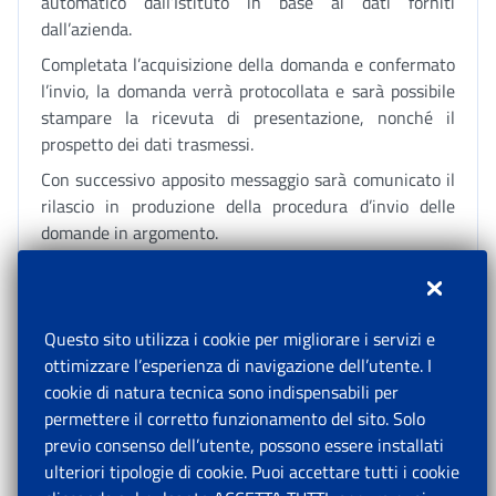
automatico dall’Istituto in base ai dati forniti
dall’azienda.
Completata l’acquisizione della domanda e confermato
l’invio, la domanda verrà protocollata e sarà possibile
stampare la ricevuta di presentazione, nonché il
prospetto dei dati trasmessi.
Con successivo apposito messaggio sarà comunicato il
rilascio in produzione della procedura d’invio delle
domande in argomento.
Una volta deliberata la prestazione integrativa si
procederà al pagamento del trattamento integrativo
con le stesse modalità della NASpI.
Questo sito utilizza i cookie per migliorare i servizi e
4.2.5 Disciplina della prestazione: requisiti,
ottimizzare l’esperienza di navigazione dell’utente. I
compatibilità e cumulo
cookie di natura tecnica sono indispensabili per
Presupposto per accedere alla prestazione integrativa
permettere il corretto funzionamento del sito. Solo
di durata è che permanga lo stato di disoccupazione al
previo consenso dell’utente, possono essere installati
termine del periodo di fruizione della prestazione
ulteriori tipologie di cookie. Puoi accettare tutti i cookie