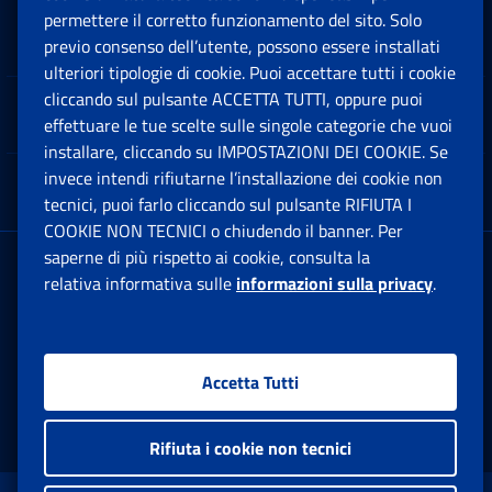
permettere il corretto funzionamento del sito. Solo
Software
previo consenso dell’utente, possono essere installati
Ap
ulteriori tipologie di cookie. Puoi accettare tutti i cookie
cliccando sul pulsante ACCETTA TUTTI, oppure puoi
Note Legali
effettuare le tue scelte sulle singole categorie che vuoi
Ap
installare, cliccando su IMPOSTAZIONI DEI COOKIE. Se
invece intendi rifiutarne l’installazione dei cookie non
App mobile
Ap
tecnici, puoi farlo cliccando sul pulsante RIFIUTA I
COOKIE NON TECNICI o chiudendo il banner. Per
saperne di più rispetto ai cookie, consulta la
Sede Legale
: Via Ciro il Grande, 21
relativa informativa sulle
informazioni sulla privacy
.
00144 Roma
P.IVA 02121151001
Accetta Tutti
Facebook: Apre una nuova finestra
Twitter: Apre una nuova finestra
Whatsapp: Apre una nuova fi
Youtube: Apre una nuo
Instagram: Apre
Linkedin:
Rs
Rifiuta i cookie non tecnici