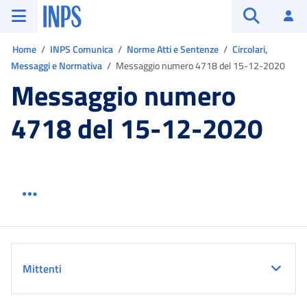
Vai al menu principale
Vai al contenuto principale
Vai al pie' di pagina
INPS ()
Ac
Apri cerca
Ti trovi in:
Home
INPS Comunica
Norme Atti e Sentenze
Circolari,
Messaggi e Normativa
Messaggio numero 4718 del 15-12-2020
Messaggio numero
4718 del 15-12-2020
Menu link servizio sezione
Dettaglio
Mittenti