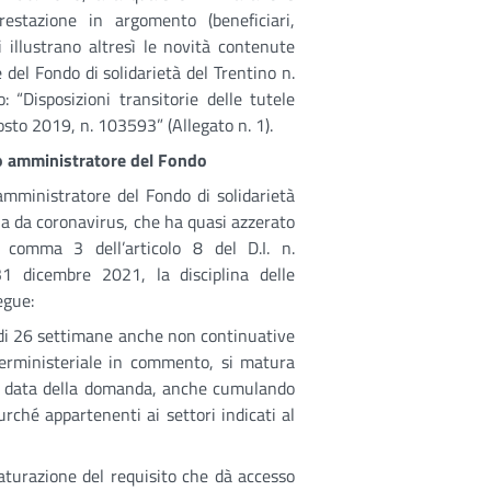
restazione in argomento (beneficiari,
i illustrano altresì le novità contenute
del Fondo di solidarietà del Trentino n.
Disposizioni transitorie delle tutele
gosto 2019, n. 103593” (Allegato n. 1).
o amministratore del Fondo
mministratore del Fondo di solidarietà
ia da coronavirus, che ha quasi azzerato
al comma 3 dell’articolo 8 del D.I. n.
1 dicembre 2021, la disciplina delle
egue:
a di 26 settimane anche non continuative
nterministeriale in commento, si matura
la data della domanda, anche cumulando
urché appartenenti ai settori indicati al
maturazione del requisito che dà accesso