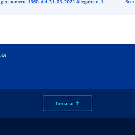
gio-numero-1360-del-31-03-2021 Allegato-n-1
Scar
vizi
Torna su