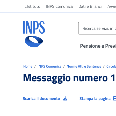
Vai al menu principale
Vai al contenuto principale
Vai al pie' di pagina
L'Istituto
INPS Comunica
Dati e Bilanci
Avvi
INPS ()
Pensione e Prev
Ti trovi in:
Home
INPS Comunica
Norme Atti e Sentenze
Circol
Messaggio numero 1
Scarica il documento
Stampa la pagina