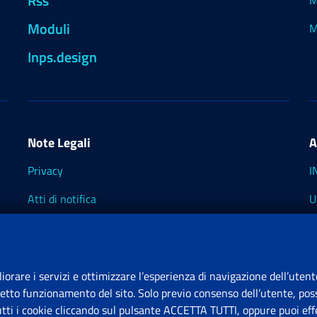
Rss
M
Moduli
M
Inps.design
Note Legali
A
Privacy
I
Atti di notifica
U
Impostazioni dei cookie
I
I
liorare i servizi e ottimizzare l’esperienza di navigazione dell’utent
retto funzionamento del sito. Solo previo consenso dell’utente, poss
tutti i cookie cliccando sul pulsante ACCETTA TUTTI, oppure puoi effe