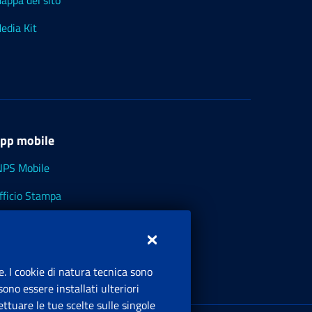
appa del sito
edia Kit
pp mobile
NPS Mobile
fficio Stampa
NPS - Museo Multimediale
NPS Cassetto Artigiani e Commercianti
e. I cookie di natura tecnica sono
ono essere installati ulteriori
ttuare le tue scelte sulle singole