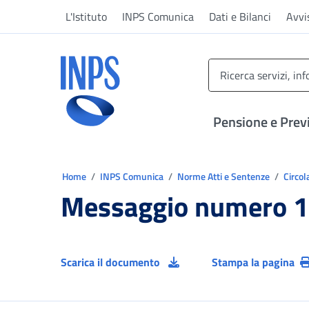
Vai al menu principale
Vai al contenuto principale
Vai al pie' di pagina
L'Istituto
INPS Comunica
Dati e Bilanci
Avvi
INPS ()
Pensione e Prev
Ti trovi in:
Home
INPS Comunica
Norme Atti e Sentenze
Circol
Messaggio numero 1
Scarica il documento
Stampa la pagina