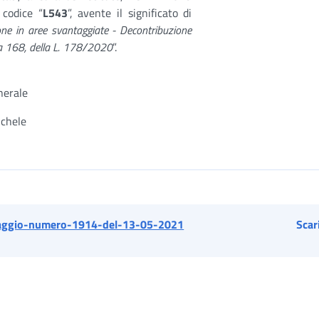
 codice “
L543
”, avente il significato di
one in aree svantaggiate - Decontribuzione
a 168, della L. 178/2020
”.
nerale
ichele
ggio-numero-1914-del-13-05-2021
Scar