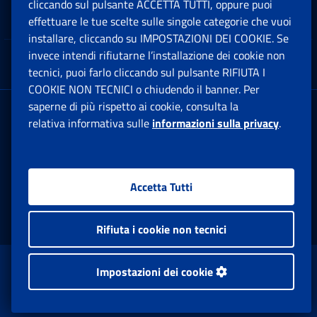
cliccando sul pulsante ACCETTA TUTTI, oppure puoi
Note Legali
effettuare le tue scelte sulle singole categorie che vuoi
Ap
installare, cliccando su IMPOSTAZIONI DEI COOKIE. Se
invece intendi rifiutarne l’installazione dei cookie non
App mobile
Ap
tecnici, puoi farlo cliccando sul pulsante RIFIUTA I
COOKIE NON TECNICI o chiudendo il banner. Per
saperne di più rispetto ai cookie, consulta la
Sede Legale
: Via Ciro il Grande, 21
relativa informativa sulle
informazioni sulla privacy
.
00144 Roma
P.IVA 02121151001
Accetta Tutti
Facebook: Apre una nuova finestra
Twitter: Apre una nuova finestra
Whatsapp: Apre una nuova fi
Youtube: Apre una nuo
Instagram: Apre
Linkedin:
Rs
Rifiuta i cookie non tecnici
www.inps.gov.it © 1997-2026
Impostazioni dei cookie
Istituto Nazionale Previdenza Sociale.
Tutti i diritti riservati.