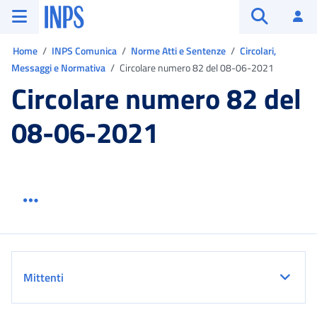
Vai al menu principale
Vai al contenuto principale
Vai al pie' di pagina
INPS ()
Ac
Apri cerca
Ti trovi in:
Home
INPS Comunica
Norme Atti e Sentenze
Circolari,
Messaggi e Normativa
Circolare numero 82 del 08-06-2021
Circolare numero 82 del
08-06-2021
Menu link servizio sezione
Dettaglio
Mittenti