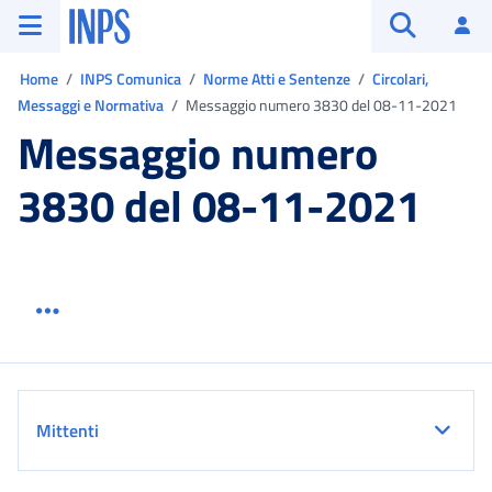
Vai al menu principale
Vai al contenuto principale
Vai al pie' di pagina
INPS ()
Ac
Apri cerca
Ti trovi in:
Home
INPS Comunica
Norme Atti e Sentenze
Circolari,
Messaggi e Normativa
Messaggio numero 3830 del 08-11-2021
Messaggio numero
3830 del 08-11-2021
Menu link servizio sezione
Dettaglio
Mittenti