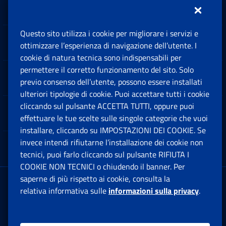
Inps.design
Questo sito utilizza i cookie per migliorare i servizi e
Sedi e Contatti
ottimizzare l’esperienza di navigazione dell’utente. I
Ap
cookie di natura tecnica sono indispensabili per
permettere il corretto funzionamento del sito. Solo
Software
previo consenso dell’utente, possono essere installati
Ap
ulteriori tipologie di cookie. Puoi accettare tutti i cookie
cliccando sul pulsante ACCETTA TUTTI, oppure puoi
Note Legali
effettuare le tue scelte sulle singole categorie che vuoi
Ap
installare, cliccando su IMPOSTAZIONI DEI COOKIE. Se
invece intendi rifiutarne l’installazione dei cookie non
App mobile
Ap
tecnici, puoi farlo cliccando sul pulsante RIFIUTA I
COOKIE NON TECNICI o chiudendo il banner. Per
saperne di più rispetto ai cookie, consulta la
Sede Legale
: Via Ciro il Grande, 21
relativa informativa sulle
informazioni sulla privacy
.
00144 Roma
P.IVA 02121151001