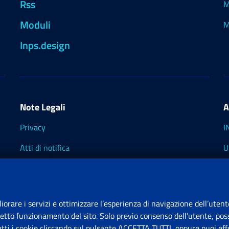
Rss
M
Moduli
M
Inps.design
Note Legali
A
Privacy
I
Atti di notifica
U
Impostazioni dei cookie
I
I
liorare i servizi e ottimizzare l’esperienza di navigazione dell’utent
retto funzionamento del sito. Solo previo consenso dell’utente, poss
tutti i cookie cliccando sul pulsante ACCETTA TUTTI, oppure puoi effe