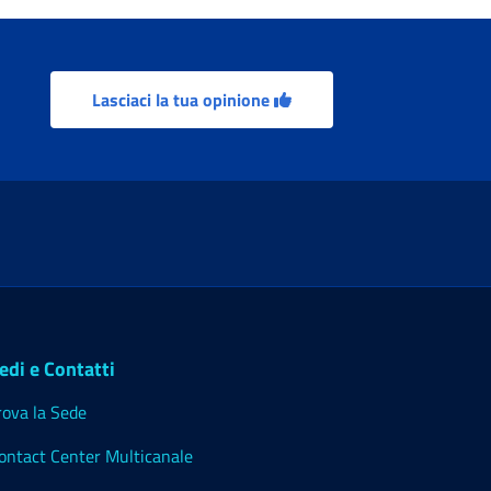
Lasciaci la tua opinione
edi e Contatti
rova la Sede
ontact Center Multicanale