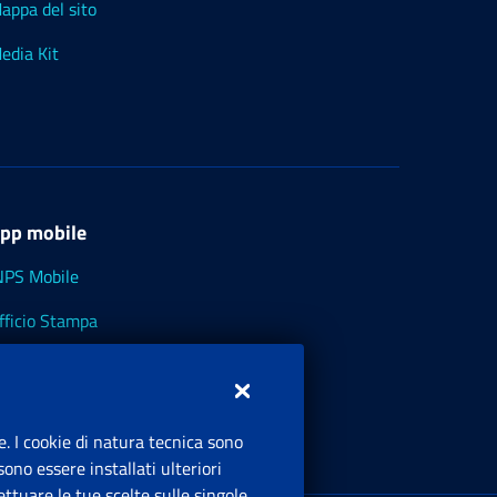
appa del sito
edia Kit
pp mobile
NPS Mobile
fficio Stampa
NPS - Museo Multimediale
NPS Cassetto Artigiani e Commercianti
e. I cookie di natura tecnica sono
ono essere installati ulteriori
ttuare le tue scelte sulle singole