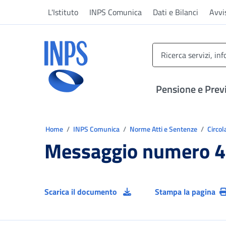
Vai al menu principale
Vai al contenuto principale
Vai al pie' di pagina
L'Istituto
INPS Comunica
Dati e Bilanci
Avvi
INPS ()
Pensione e Prev
Ti trovi in:
Home
INPS Comunica
Norme Atti e Sentenze
Circol
Messaggio numero 4
Scarica il documento
Stampa la pagina