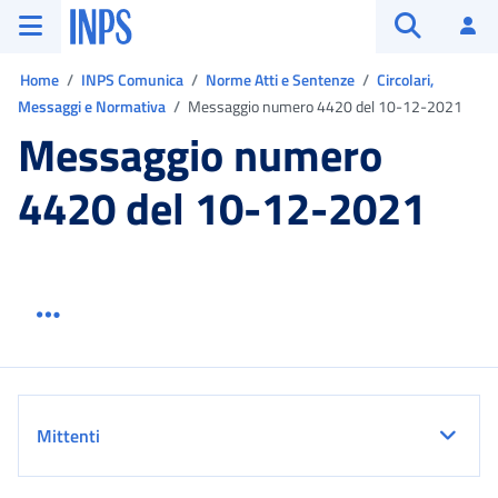
Vai al menu principale
Vai al contenuto principale
Vai al pie' di pagina
INPS ()
Ac
Apri cerca
Ti trovi in:
Home
INPS Comunica
Norme Atti e Sentenze
Circolari,
Messaggi e Normativa
Messaggio numero 4420 del 10-12-2021
Messaggio numero
4420 del 10-12-2021
Menu link servizio sezione
Dettaglio
Mittenti