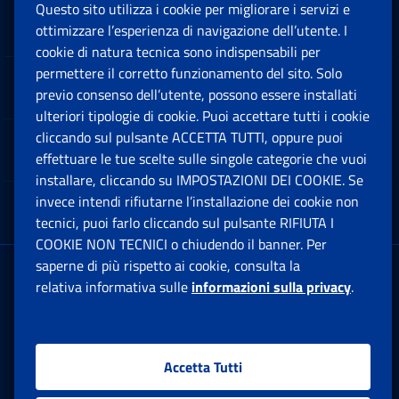
Questo sito utilizza i cookie per migliorare i servizi e
Sedi e Contatti
ottimizzare l’esperienza di navigazione dell’utente. I
Ap
cookie di natura tecnica sono indispensabili per
permettere il corretto funzionamento del sito. Solo
Software
previo consenso dell’utente, possono essere installati
Ap
ulteriori tipologie di cookie. Puoi accettare tutti i cookie
cliccando sul pulsante ACCETTA TUTTI, oppure puoi
Note Legali
effettuare le tue scelte sulle singole categorie che vuoi
Ap
installare, cliccando su IMPOSTAZIONI DEI COOKIE. Se
invece intendi rifiutarne l’installazione dei cookie non
App mobile
Ap
tecnici, puoi farlo cliccando sul pulsante RIFIUTA I
COOKIE NON TECNICI o chiudendo il banner. Per
saperne di più rispetto ai cookie, consulta la
Sede Legale
: Via Ciro il Grande, 21
relativa informativa sulle
informazioni sulla privacy
.
00144 Roma
P.IVA 02121151001
Accetta Tutti