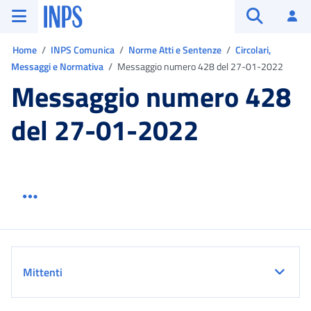
Vai al menu principale
Vai al contenuto principale
Vai al pie' di pagina
INPS ()
Ac
Apri cerca
Ti trovi in:
Home
INPS Comunica
Norme Atti e Sentenze
Circolari,
Messaggi e Normativa
Messaggio numero 428 del 27-01-2022
Messaggio numero 428
del 27-01-2022
Menu link servizio sezione
Dettaglio
Mittenti