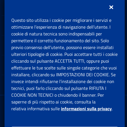
Inps.design
Questo sito utilizza i cookie per migliorare i servizi e
Sedi e Contatti
ottimizzare l’esperienza di navigazione dell’utente. I
Ap
cookie di natura tecnica sono indispensabili per
permettere il corretto funzionamento del sito. Solo
Software
previo consenso dell’utente, possono essere installati
Ap
ulteriori tipologie di cookie. Puoi accettare tutti i cookie
cliccando sul pulsante ACCETTA TUTTI, oppure puoi
Note Legali
effettuare le tue scelte sulle singole categorie che vuoi
Ap
installare, cliccando su IMPOSTAZIONI DEI COOKIE. Se
invece intendi rifiutarne l’installazione dei cookie non
App mobile
Ap
tecnici, puoi farlo cliccando sul pulsante RIFIUTA I
COOKIE NON TECNICI o chiudendo il banner. Per
saperne di più rispetto ai cookie, consulta la
Sede Legale
: Via Ciro il Grande, 21
relativa informativa sulle
informazioni sulla privacy
.
00144 Roma
P.IVA 02121151001