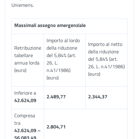
Uniemens.
Massimali assegno emergenziale
Importo al lordo
Importo al netto
Retribuzione
della riduzione
della riduzione
tabellare
del 5,84% (art.
del 5,84% (art.
annua lorda
26, L.
26, L. n.41/1986)
(euro)
n.41/1986)
(euro)
(euro)
Inferiore a
2.489,77
2.344,37
42.624,09
Compresa
tra
2.804,71
42.624,09 –
56.083,49