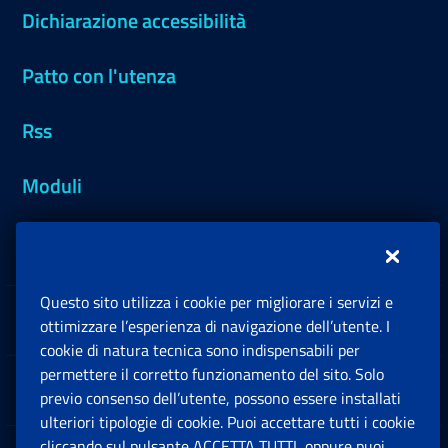
Dichiarazione accessibilità
Patto con l'utenza
Rss
Moduli
Inps.design
Questo sito utilizza i cookie per migliorare i servizi e
Sedi e Contatti
ottimizzare l’esperienza di navigazione dell’utente. I
Ap
cookie di natura tecnica sono indispensabili per
permettere il corretto funzionamento del sito. Solo
Software
previo consenso dell’utente, possono essere installati
Ap
ulteriori tipologie di cookie. Puoi accettare tutti i cookie
cliccando sul pulsante ACCETTA TUTTI, oppure puoi