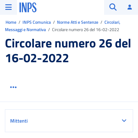
Vai al menu principale
Vai al contenuto principale
Vai al pie' di pagina
INPS ()
Ac
Apri cerca
Ti trovi in:
Home
INPS Comunica
Norme Atti e Sentenze
Circolari,
Messaggi e Normativa
Circolare numero 26 del 16-02-2022
Circolare numero 26 del
16-02-2022
Menu link servizio sezione
Dettaglio
Mittenti