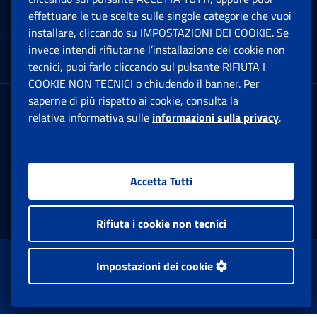
Note Legali
effettuare le tue scelte sulle singole categorie che vuoi
Ap
installare, cliccando su IMPOSTAZIONI DEI COOKIE. Se
invece intendi rifiutarne l’installazione dei cookie non
App mobile
Ap
tecnici, puoi farlo cliccando sul pulsante RIFIUTA I
COOKIE NON TECNICI o chiudendo il banner. Per
saperne di più rispetto ai cookie, consulta la
Sede Legale
: Via Ciro il Grande, 21
relativa informativa sulle
informazioni sulla privacy
.
00144 Roma
P.IVA 02121151001
Accetta Tutti
Facebook: Apre una nuova finestra
Twitter: Apre una nuova finestra
Whatsapp: Apre una nuova fi
Youtube: Apre una nuo
Instagram: Apre
Linkedin:
Rs
Rifiuta i cookie non tecnici
www.inps.gov.it © 1997-2026
Impostazioni dei cookie
Istituto Nazionale Previdenza Sociale.
Tutti i diritti riservati.