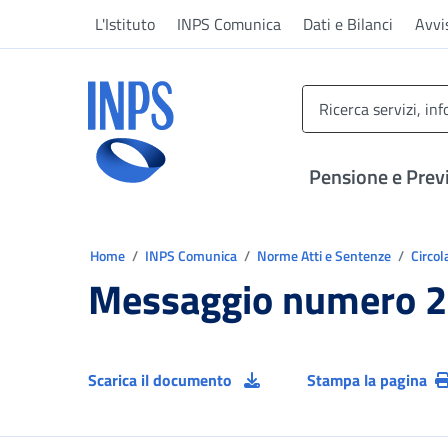
Vai al menu principale
Vai al contenuto principale
Vai al pie' di pagina
L'Istituto
INPS Comunica
Dati e Bilanci
Avvi
INPS ()
Pensione e Prev
Ti trovi in:
Home
INPS Comunica
Norme Atti e Sentenze
Circol
Messaggio numero 2
Scarica il documento
Stampa la pagina