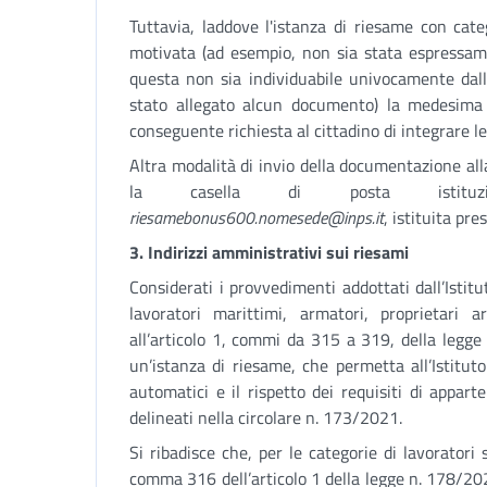
Tuttavia, laddove l'istanza di riesame con cat
motivata (ad esempio, non sia stata espressame
questa non sia individuabile univocamente dall
stato allegato alcun documento) la medesima 
conseguente richiesta al cittadino di integrare l
Altra modalità di invio della documentazione all
la casella di posta istituzio
riesamebonus600.nomesede@inps.it
, istituita pr
3. Indirizzi amministrativi sui riesami
Considerati i provvedimenti addottati dall’Istit
lavoratori marittimi, armatori, proprietari
all’articolo 1, commi da 315 a 319, della legge
un’istanza di riesame, che permetta all’Istituto 
automatici e il rispetto dei requisiti di appar
delineati nella circolare n. 173/2021.
Si ribadisce che, per le categorie di lavoratori s
comma 316 dell’articolo 1 della legge n. 178/20