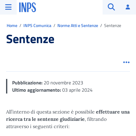
Vai al menu principale
Vai al contenuto principale
Vai al pie' di pagina
INPS ()
Ac
Apri cerca
Ti trovi in:
Home
INPS Comunica
Norme Atti e Sentenze
Sentenze
Sentenze
Men
Pubblicazione:
20 novembre 2023
Ultimo aggiornamento:
03 aprile 2024
All’interno di questa sezione è possibile
effettuare una
ricerca tra le sentenze giudiziarie
, filtrando
attraverso i seguenti criteri: