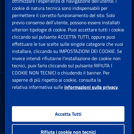
ottimizzare l’esperienza di navigazione dell’utente. I
Ap
cookie di natura tecnica sono indispensabili per
permettere il corretto funzionamento del sito. Solo
Software
previo consenso dell’utente, possono essere installati
Ap
ulteriori tipologie di cookie. Puoi accettare tutti i cookie
cliccando sul pulsante ACCETTA TUTTI, oppure puoi
Note Legali
effettuare le tue scelte sulle singole categorie che vuoi
Ap
installare, cliccando su IMPOSTAZIONI DEI COOKIE. Se
invece intendi rifiutarne l’installazione dei cookie non
App mobile
Ap
tecnici, puoi farlo cliccando sul pulsante RIFIUTA I
COOKIE NON TECNICI o chiudendo il banner. Per
saperne di più rispetto ai cookie, consulta la
Sede Legale
: Via Ciro il Grande, 21
relativa informativa sulle
informazioni sulla privacy
.
00144 Roma
P.IVA 02121151001
Accetta Tutti
Facebook: Apre una nuova finestra
Twitter: Apre una nuova finestra
Whatsapp: Apre una nuova fi
Youtube: Apre una nuo
Instagram: Apre
Linkedin:
Rs
Rifiuta i cookie non tecnici