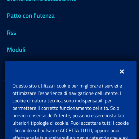
Patto con l'utenza
Rss
Moduli
Inps.design
Questo sito utilizza i cookie per migliorare i servizi e
Sedi e Contatti
ottimizzare l’esperienza di navigazione dell’utente. I
Ap
cookie di natura tecnica sono indispensabili per
permettere il corretto funzionamento del sito. Solo
Software
previo consenso dell’utente, possono essere installati
Ap
ulteriori tipologie di cookie. Puoi accettare tutti i cookie
cliccando sul pulsante ACCETTA TUTTI, oppure puoi
Note Legali
effettuare le tue scelte sulle singole categorie che vuoi
Ap