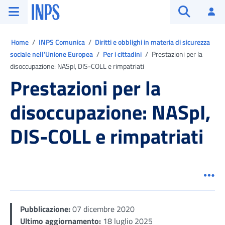
Vai al menu principale
Vai al contenuto principale
Vai al pie' di pagina
INPS ()
Ac
Apri cerca
Ti trovi in:
Home
INPS Comunica
Diritti e obblighi in materia di sicurezza
sociale nell'Unione Europea
Per i cittadini
Prestazioni per la
disoccupazione: NASpI, DIS-COLL e rimpatriati
Prestazioni per la
disoccupazione: NASpI,
DIS-COLL e rimpatriati
Men
Pubblicazione:
07 dicembre 2020
Ultimo aggiornamento:
18 luglio 2025