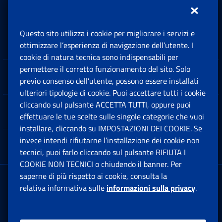
Inps.design
Questo sito utilizza i cookie per migliorare i servizi e
Sedi e Contatti
ottimizzare l’esperienza di navigazione dell’utente. I
Ap
cookie di natura tecnica sono indispensabili per
permettere il corretto funzionamento del sito. Solo
Software
previo consenso dell’utente, possono essere installati
Ap
ulteriori tipologie di cookie. Puoi accettare tutti i cookie
cliccando sul pulsante ACCETTA TUTTI, oppure puoi
Note Legali
effettuare le tue scelte sulle singole categorie che vuoi
Ap
installare, cliccando su IMPOSTAZIONI DEI COOKIE. Se
invece intendi rifiutarne l’installazione dei cookie non
App mobile
Ap
tecnici, puoi farlo cliccando sul pulsante RIFIUTA I
COOKIE NON TECNICI o chiudendo il banner. Per
saperne di più rispetto ai cookie, consulta la
Sede Legale
: Via Ciro il Grande, 21
relativa informativa sulle
informazioni sulla privacy
.
00144 Roma
P.IVA 02121151001