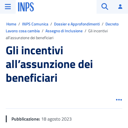
Vai al menu principale
Vai al contenuto principale
Vai al pie' di pagina
INPS ()
Ac
Apri cerca
Ti trovi in:
Home
INPS Comunica
Dossier e Approfondimenti
Decreto
Lavoro: cosa cambia
Assegno di Inclusione
Gli incentivi
all’assunzione dei beneficiari
Gli incentivi
all’assunzione dei
beneficiari
Men
Pubblicazione:
18 agosto 2023