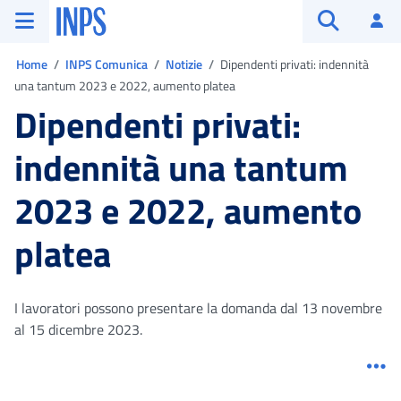
Vai al menu principale
Vai al contenuto principale
Vai al pie' di pagina
INPS ()
Ac
Apri cerca
Ti trovi in:
Home
INPS Comunica
Notizie
Dipendenti privati: indennità
una tantum 2023 e 2022, aumento platea
Dipendenti privati:
indennità una tantum
2023 e 2022, aumento
platea
I lavoratori possono presentare la domanda dal 13 novembre
al 15 dicembre 2023.
Me