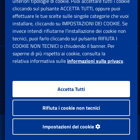
ulteriori tipologie di cookie. Puoi accettare tutti i cookie
cliccando sul pulsante ACCETTA TUTTI, oppure puoi
Note Legali
effettuare le tue scelte sulle singole categorie che vuoi
Ap
installare, cliccando su IMPOSTAZIONI DEI COOKIE. Se
invece intendi rifiutarne l’installazione dei cookie non
App mobile
Ap
tecnici, puoi farlo cliccando sul pulsante RIFIUTA I
COOKIE NON TECNICI o chiudendo il banner. Per
saperne di più rispetto ai cookie, consulta la
Sede Legale
: Via Ciro il Grande, 21
relativa informativa sulle
informazioni sulla privacy
.
00144 Roma
P.IVA 02121151001
Accetta Tutti
Facebook: Apre una nuova finestra
Twitter: Apre una nuova finestra
Whatsapp: Apre una nuova fi
Youtube: Apre una nuo
Instagram: Apre
Linkedin:
Rs
Rifiuta i cookie non tecnici
www.inps.gov.it © 1997-2026
Impostazioni dei cookie
Istituto Nazionale Previdenza Sociale.