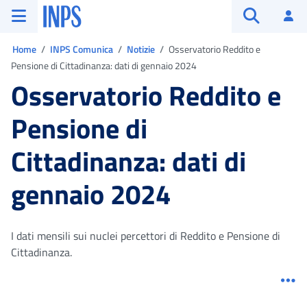
Vai al menu principale
Vai al contenuto principale
Vai al pie' di pagina
INPS ()
Ac
Apri cerca
Ti trovi in:
Home
INPS Comunica
Notizie
Osservatorio Reddito e
Pensione di Cittadinanza: dati di gennaio 2024
Osservatorio Reddito e
Pensione di
Cittadinanza: dati di
gennaio 2024
I dati mensili sui nuclei percettori di Reddito e Pensione di
Cittadinanza.
Me