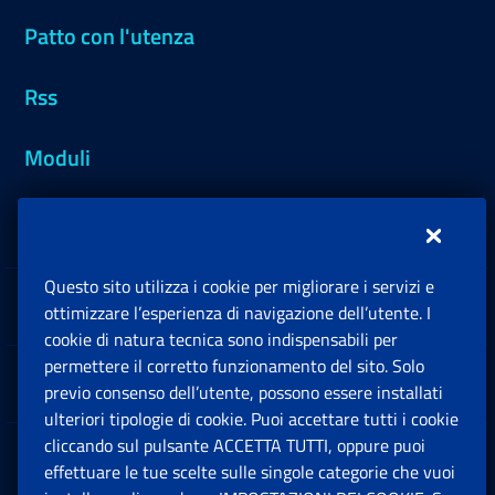
Patto con l'utenza
Rss
Moduli
Inps.design
Questo sito utilizza i cookie per migliorare i servizi e
Sedi e Contatti
ottimizzare l’esperienza di navigazione dell’utente. I
Ap
cookie di natura tecnica sono indispensabili per
permettere il corretto funzionamento del sito. Solo
Software
previo consenso dell’utente, possono essere installati
Ap
ulteriori tipologie di cookie. Puoi accettare tutti i cookie
cliccando sul pulsante ACCETTA TUTTI, oppure puoi
Note Legali
effettuare le tue scelte sulle singole categorie che vuoi
Ap