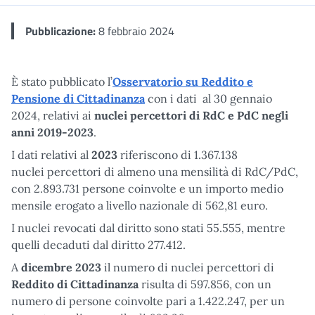
Pubblicazione:
8 febbraio 2024
È stato pubblicato l’
Osservatorio su Reddito e
Pensione di Cittadinanza
con i dati al 30 gennaio
2024, relativi ai
nuclei percettori di RdC e PdC negli
anni 2019-2023
.
I dati relativi al
2023
riferiscono di 1.367.138
nuclei percettori di almeno una mensilità di RdC/PdC,
con 2.893.731 persone coinvolte e un importo medio
mensile erogato a livello nazionale di 562,81 euro.
I nuclei revocati dal diritto sono stati 55.555, mentre
quelli decaduti dal diritto 277.412.
A
dicembre 2023
il numero di nuclei percettori di
Reddito di Cittadinanza
risulta di 597.856, con un
numero di persone coinvolte pari a 1.422.247, per un