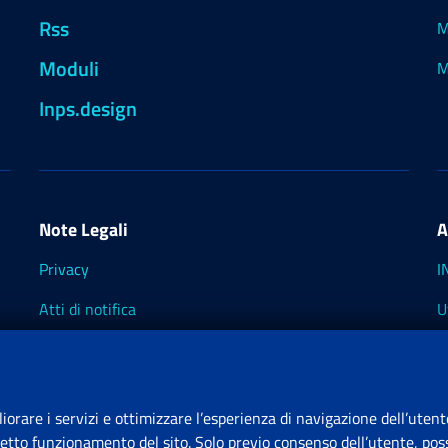
Rss
M
Moduli
M
Inps.design
Note Legali
A
Privacy
I
Atti di notifica
U
Impostazioni dei cookie
I
I
liorare i servizi e ottimizzare l’esperienza di navigazione dell’utent
retto funzionamento del sito. Solo previo consenso dell’utente, poss