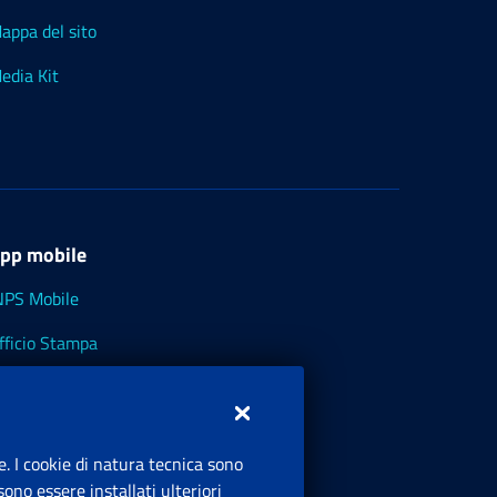
appa del sito
edia Kit
pp mobile
NPS Mobile
fficio Stampa
NPS - Museo Multimediale
NPS Cassetto Artigiani e Commercianti
e. I cookie di natura tecnica sono
ono essere installati ulteriori