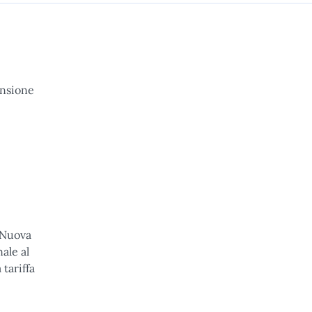
nsione
 “Nuova
ale al
tariffa