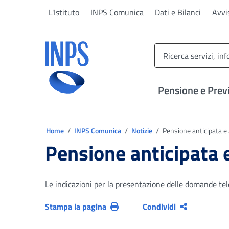
Vai al menu principale
Vai al contenuto principale
Vai al pie' di pagina
L'Istituto
INPS Comunica
Dati e Bilanci
Avvi
INPS ()
Pensione e Prev
Ti trovi in:
Home
INPS Comunica
Notizie
Pensione anticipata e
Pensione anticipata 
Le indicazioni per la presentazione delle domande tel
Stampa la pagina
Condividi