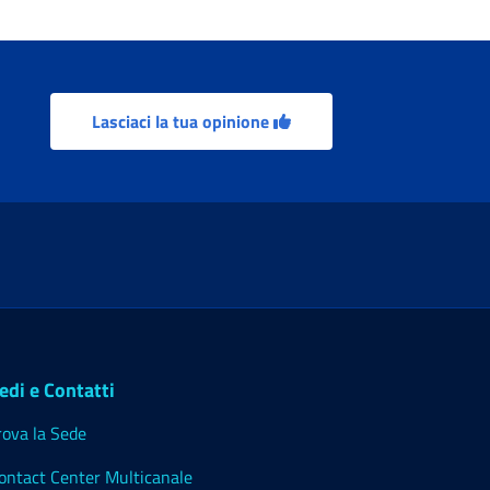
Lasciaci la tua opinione
edi e Contatti
rova la Sede
ontact Center Multicanale