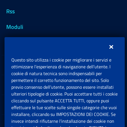
Rss
Moduli
Inps.design
Questo sito utilizza i cookie per migliorare i servizi e
Sedi e Contatti
ottimizzare l’esperienza di navigazione dell’utente. I
Ap
cookie di natura tecnica sono indispensabili per
permettere il corretto funzionamento del sito. Solo
Software
previo consenso dell’utente, possono essere installati
Ap
ulteriori tipologie di cookie. Puoi accettare tutti i cookie
cliccando sul pulsante ACCETTA TUTTI, oppure puoi
Note Legali
effettuare le tue scelte sulle singole categorie che vuoi
Ap
installare, cliccando su IMPOSTAZIONI DEI COOKIE. Se
invece intendi rifiutarne l’installazione dei cookie non
App mobile