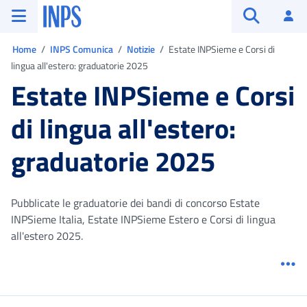
Vai al menu principale
Vai al contenuto principale
Vai al pie' di pagina
INPS ()
Ac
Apri cerca
Ti trovi in:
Home
INPS Comunica
Notizie
Estate INPSieme e Corsi di
lingua all'estero: graduatorie 2025
Estate INPSieme e Corsi
di lingua all'estero:
graduatorie 2025
Pubblicate le graduatorie dei bandi di concorso Estate
INPSieme Italia, Estate INPSieme Estero e Corsi di lingua
all'estero 2025.
Me