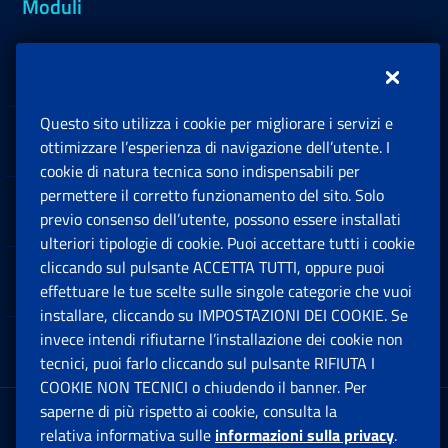
Moduli
Inps.design
Questo sito utilizza i cookie per migliorare i servizi e
Sedi e Contatti
ottimizzare l’esperienza di navigazione dell’utente. I
Ap
cookie di natura tecnica sono indispensabili per
permettere il corretto funzionamento del sito. Solo
Software
previo consenso dell’utente, possono essere installati
Ap
ulteriori tipologie di cookie. Puoi accettare tutti i cookie
cliccando sul pulsante ACCETTA TUTTI, oppure puoi
Note Legali
effettuare le tue scelte sulle singole categorie che vuoi
Ap
installare, cliccando su IMPOSTAZIONI DEI COOKIE. Se
invece intendi rifiutarne l’installazione dei cookie non
App mobile
Ap
tecnici, puoi farlo cliccando sul pulsante RIFIUTA I
COOKIE NON TECNICI o chiudendo il banner. Per
saperne di più rispetto ai cookie, consulta la
Sede Legale
: Via Ciro il Grande, 21
relativa informativa sulle
informazioni sulla privacy
.