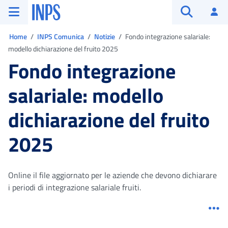
Vai al menu principale
Vai al contenuto principale
Vai al pie' di pagina
INPS ()
Ac
Apri cerca
Ti trovi in:
Home
INPS Comunica
Notizie
Fondo integrazione salariale:
modello dichiarazione del fruito 2025
Fondo integrazione
salariale: modello
dichiarazione del fruito
2025
Online il file aggiornato per le aziende che devono dichiarare
i periodi di integrazione salariale fruiti.
Me