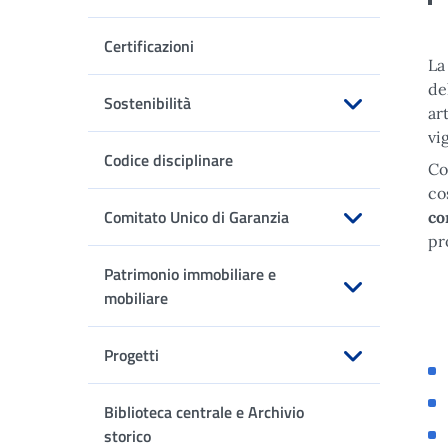
Apri sottomenu
Certificazioni
L
de
Sostenibilità
ar
Apri sottomenu
vi
Codice disciplinare
Co
co
Comitato Unico di Garanzia
co
pr
Apri sottomenu
Patrimonio immobiliare e
mobiliare
Apri sottomenu
Progetti
Apri sottomenu
Biblioteca centrale e Archivio
storico