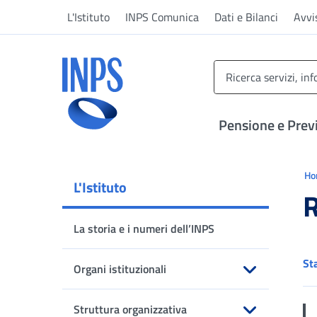
Vai al menu principale
Vai al contenuto principale
Vai al pie' di pagina
L'Istituto
INPS Comunica
Dati e Bilanci
Avvi
INPS ()
Pensione e Prev
Ti 
H
L'Istituto
R
La storia e i numeri dell’INPS
St
Organi istituzionali
Apri sottomenu
Struttura organizzativa