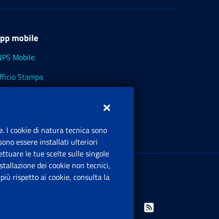
pp mobile
NPS Mobile
fficio Stampa
NPS - Museo Multimediale
NPS Cassetto Artigiani e Commercianti
e. I cookie di natura tecnica sono
ono essere installati ulteriori
ttuare le tue scelte sulle singole
ede Legale
: Via Ciro il Grande, 21
tallazione dei cookie non tecnici,
00144 Roma
iù rispetto ai cookie, consulta la
.IVA 02121151001
Facebook: Apre una nuova finestra
Twitter: Apre una nuova finestra
Whatsapp: Apre una nuova finestra
Youtube: Apre una nuova fine
Instagram: Apre una nuo
Linkedin: Apre una 
Rss: Apre una