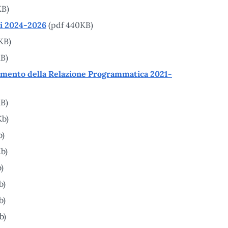
KB)
ni 2024-2026
(pdf 440KB)
KB)
B)
amento della Relazione Programmatica 2021-
B)
Kb)
b)
b)
)
b)
b)
b)