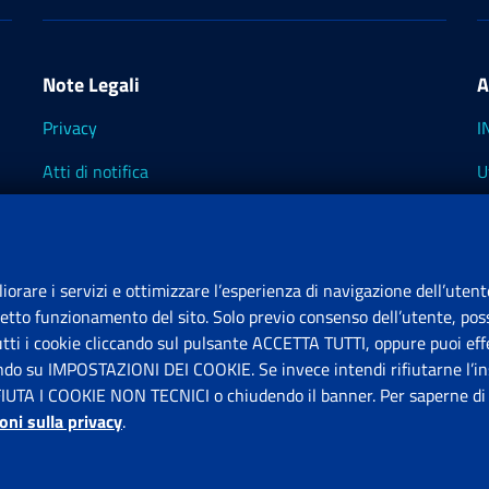
Note Legali
A
Privacy
I
Atti di notifica
U
Impostazioni dei cookie
I
I
liorare i servizi e ottimizzare l’esperienza di navigazione dell’utent
retto funzionamento del sito. Solo previo consenso dell’utente, poss
tutti i cookie cliccando sul pulsante ACCETTA TUTTI, oppure puoi effe
S
ando su IMPOSTAZIONI DEI COOKIE. Se invece intendi rifiutarne l’ins
FIUTA I COOKIE NON TECNICI o chiudendo il banner. Per saperne di p
P
oni sulla privacy
.