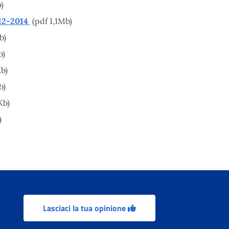
)
012-2014
(pdf 1,1Mb)
b)
b)
b)
b)
Kb)
)
Lasciaci la tua opinione