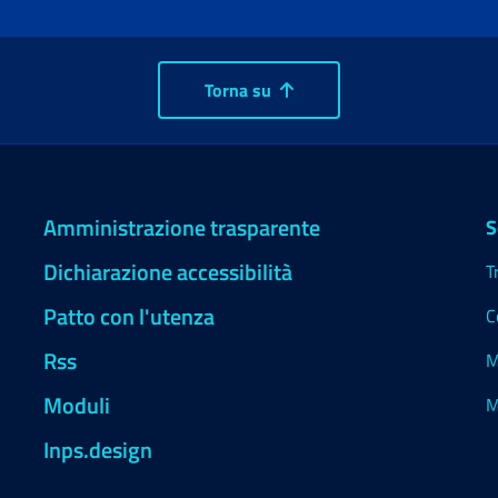
Torna su
Amministrazione trasparente
S
Dichiarazione accessibilità
T
Patto con l'utenza
C
Rss
M
Moduli
M
Inps.design