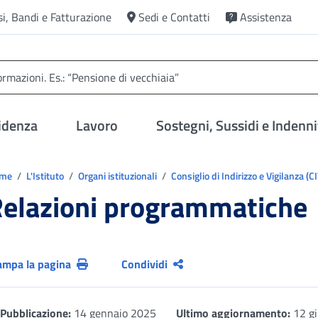
si, Bandi e Fatturazione
Sedi e Contatti
Assistenza
idenza
Lavoro
Sostegni, Sussidi e Indenni
trovi in:
ome
L'Istituto
Organi istituzionali
Consiglio di Indirizzo e Vigilanza (C
elazioni programmatiche
ampa la pagina
Condividi
Pubblicazione:
14 gennaio 2025
Ultimo aggiornamento:
12 g