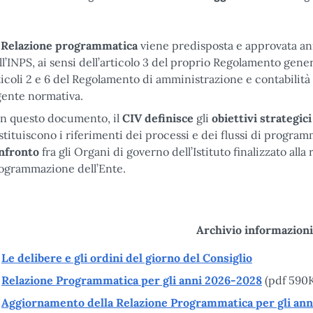
a
Relazione programmatica
viene predisposta e approvata a
ll’INPS, ai sensi dell’articolo 3 del proprio Regolamento gen
ticoli 2 e 6 del Regolamento di amministrazione e contabilità d
gente normativa.
n questo documento, il
CIV
definisce
gli
obiettivi strategici
stituiscono i riferimenti dei processi e dei flussi di progra
nfronto
fra gli Organi di governo dell’Istituto finalizzato alla
ogrammazione dell’Ente.
Archivio informazioni
Le delibere e gli ordini del giorno del Consiglio
Relazione Programmatica per gli anni 2026-2028
(pdf 590
Aggiornamento della Relazione Programmatica per gli an