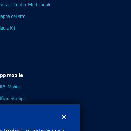
ontact Center Multicanale
appa del sito
edia Kit
pp mobile
NPS Mobile
fficio Stampa
NPS - Museo Multimediale
NPS Cassetto Artigiani e Commercianti
e. I cookie di natura tecnica sono