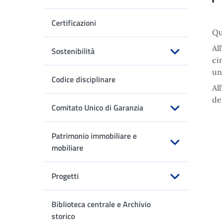
Apri sottomenu
Certificazioni
Qu
Al
Sostenibilità
ci
Apri sottomenu
u
Codice disciplinare
Al
de
Comitato Unico di Garanzia
Apri sottomenu
Patrimonio immobiliare e
mobiliare
Apri sottomenu
Progetti
Apri sottomenu
Biblioteca centrale e Archivio
storico