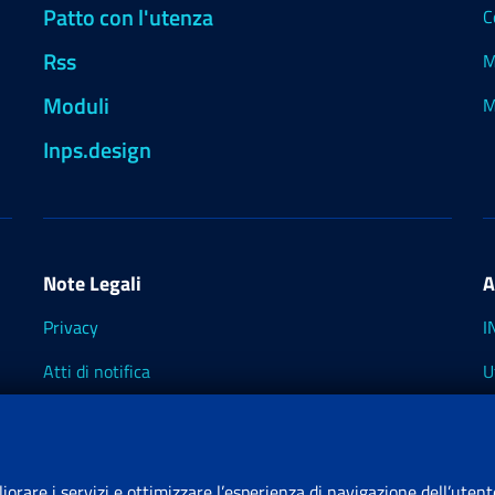
Patto con l'utenza
C
Rss
M
Moduli
M
Inps.design
Note Legali
A
Privacy
I
Atti di notifica
U
Impostazioni dei cookie
I
I
liorare i servizi e ottimizzare l’esperienza di navigazione dell’utent