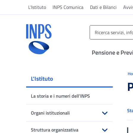
Vai al menu principale
Vai al contenuto principale
Vai al pie' di pagina
L'Istituto
INPS Comunica
Dati e Bilanci
Avvi
INPS ()
Pensione e Prev
Ti 
H
L'Istituto
P
La storia e i numeri dell’INPS
St
Organi istituzionali
Apri sottomenu
Struttura organizzativa