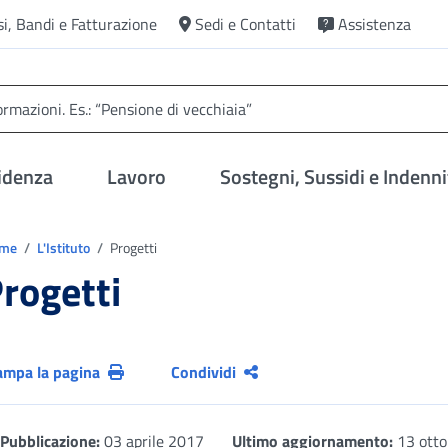
si, Bandi e Fatturazione
Sedi e Contatti
Assistenza
idenza
Lavoro
Sostegni, Sussidi e Indenni
trovi in:
ome
L'Istituto
Progetti
rogetti
ampa la pagina
Condividi
Pubblicazione:
03 aprile 2017
Ultimo aggiornamento:
13 otto