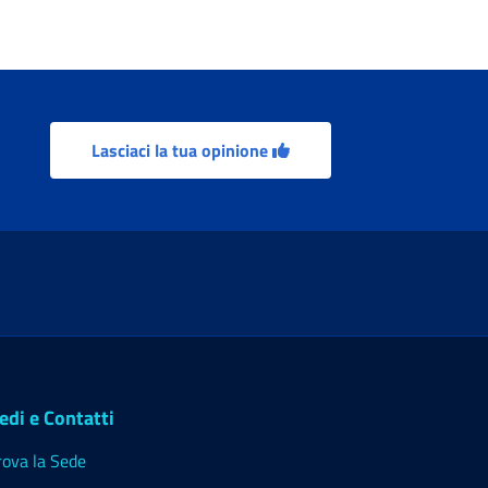
Lasciaci la tua opinione
edi e Contatti
rova la Sede