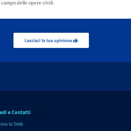
l campo delle opere civili.
Lasciaci la tua opinione
edi e Contatti
rova la Sede