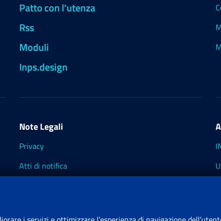
Patto con l'utenza
C
Rss
M
Moduli
M
Inps.design
Note Legali
A
Privacy
I
Atti di notifica
U
Impostazioni dei cookie
I
I
liorare i servizi e ottimizzare l’esperienza di navigazione dell’utent