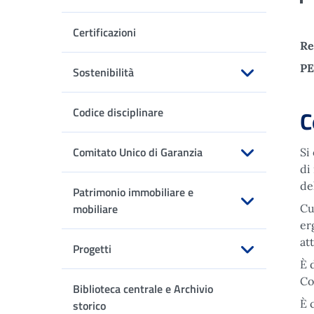
Apri sottomenu
Certificazioni
Re
PE
Sostenibilità
Apri sottomenu
Codice disciplinare
C
Comitato Unico di Garanzia
Si
di
Apri sottomenu
de
Patrimonio immobiliare e
mobiliare
Cu
er
Apri sottomenu
at
Progetti
È 
Apri sottomenu
Co
Biblioteca centrale e Archivio
È 
storico