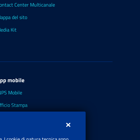
ontact Center Multicanale
appa del sito
edia Kit
pp mobile
NPS Mobile
fficio Stampa
NPS - Museo Multimediale
NPS Cassetto Artigiani e Commercianti
e. I cookie di natura tecnica sono