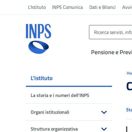
Vai al menu principale
Vai al contenuto principale
Vai al pie' di pagina
L'Istituto
INPS Comunica
Dati e Bilanci
Avvi
INPS ()
Pensione e Prev
Ti 
H
L'Istituto
C
La storia e i numeri dell’INPS
St
Organi istituzionali
Apri sottomenu
Struttura organizzativa