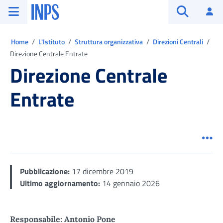
Vai al menu principale
Vai al contenuto principale
Vai al pie' di pagina
INPS ()
Ac
Apri cerca
Ti trovi in:
Home
L'Istituto
Struttura organizzativa
Direzioni Centrali
Direzione Centrale Entrate
Direzione Centrale
Entrate
Men
Pubblicazione:
17 dicembre 2019
Ultimo aggiornamento:
14 gennaio 2026
Responsabile: Antonio Pone