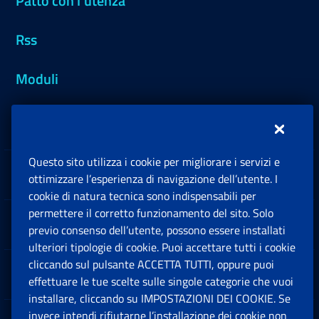
Patto con l'utenza
Rss
Moduli
Inps.design
Questo sito utilizza i cookie per migliorare i servizi e
Sedi e Contatti
ottimizzare l’esperienza di navigazione dell’utente. I
Ap
cookie di natura tecnica sono indispensabili per
permettere il corretto funzionamento del sito. Solo
Software
previo consenso dell’utente, possono essere installati
Ap
ulteriori tipologie di cookie. Puoi accettare tutti i cookie
cliccando sul pulsante ACCETTA TUTTI, oppure puoi
Note Legali
effettuare le tue scelte sulle singole categorie che vuoi
Ap
installare, cliccando su IMPOSTAZIONI DEI COOKIE. Se
invece intendi rifiutarne l’installazione dei cookie non