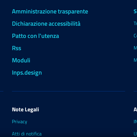
Amministrazione trasparente
S
Dichiarazione accessibilità
T
Patto con l'utenza
C
Rss
M
Moduli
M
Inps.design
Note Legali
A
Privacy
I
Atti di notifica
U