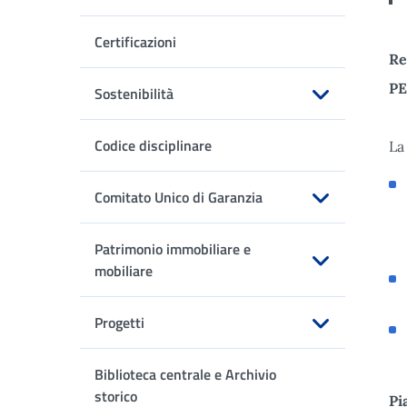
Apri sottomenu
Certificazioni
Re
PE
Sostenibilità
Apri sottomenu
Codice disciplinare
La
Comitato Unico di Garanzia
Apri sottomenu
Patrimonio immobiliare e
mobiliare
Apri sottomenu
Progetti
Apri sottomenu
Biblioteca centrale e Archivio
storico
Pi