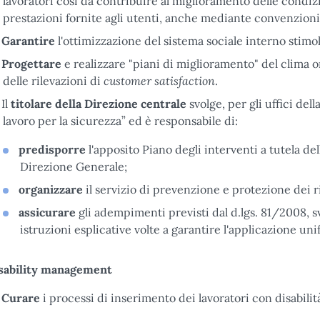
lavoratori così da contribuire al miglioramento delle condizi
prestazioni fornite agli utenti, anche mediante convenzioni 
Garantire
l'ottimizzazione del sistema sociale interno stimo
Progettare
e realizzare "piani di miglioramento" del clima o
customer satisfaction
delle rilevazioni di
.
Il
titolare della Direzione centrale
svolge, per gli uffici del
lavoro per la sicurezza” ed è responsabile di:
predisporre
l'apposito Piano degli interventi a tutela del
Direzione Generale;
organizzare
il servizio di prevenzione e protezione dei r
assicurare
gli adempimenti previsti dal d.lgs. 81/2008, s
istruzioni esplicative volte a garantire l'applicazione uni
sability management
Curare
i processi di inserimento dei lavoratori con disabilit