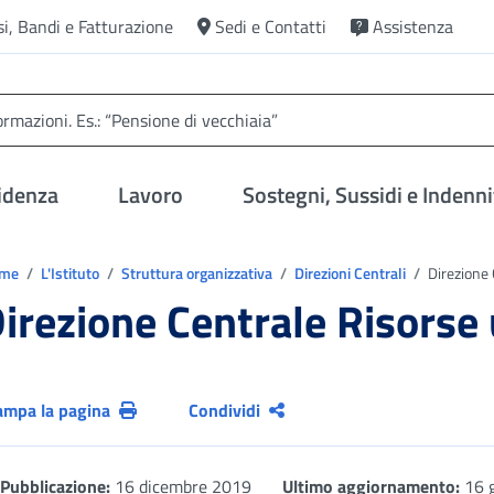
si, Bandi e Fatturazione
Sedi e Contatti
Assistenza
idenza
Lavoro
Sostegni, Sussidi e Indenni
trovi in:
ome
L'Istituto
Struttura organizzativa
Direzioni Centrali
Direzione
irezione Centrale Risors
ampa la pagina
Condividi
Pubblicazione:
16 dicembre 2019
Ultimo aggiornamento:
16 