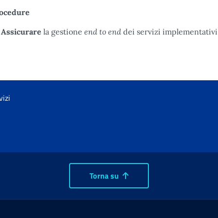
ocedure
end to end
Assicurare
la gestione
dei servizi implementativi 
vizi
Torna su