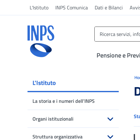
Vai al menu principale
Vai al contenuto principale
Vai al pie' di pagina
L'Istituto
INPS Comunica
Dati e Bilanci
Avvi
INPS ()
Pensione e Prev
Ti 
H
L'Istituto
D
La storia e i numeri dell’INPS
St
Organi istituzionali
Apri sottomenu
Struttura organizzativa