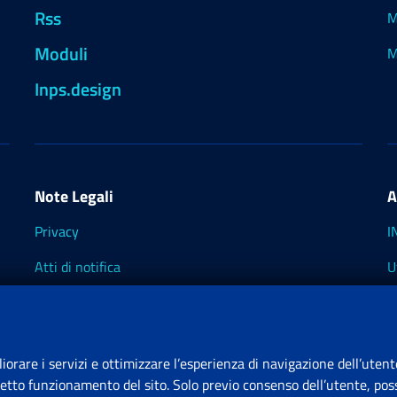
Rss
M
Moduli
M
Inps.design
Note Legali
A
Privacy
I
Atti di notifica
U
Impostazioni dei cookie
I
I
liorare i servizi e ottimizzare l’esperienza di navigazione dell’utent
retto funzionamento del sito. Solo previo consenso dell’utente, poss