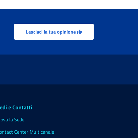
Lasciaci la tua opinione
edi e Contatti
rova la Sede
ontact Center Multicanale