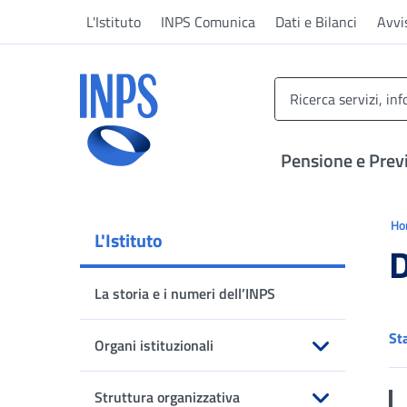
Vai al menu principale
Vai al contenuto principale
Vai al pie' di pagina
L'Istituto
INPS Comunica
Dati e Bilanci
Avvi
INPS ()
Pensione e Prev
Ti 
H
L'Istituto
D
La storia e i numeri dell’INPS
St
Organi istituzionali
Apri sottomenu
Struttura organizzativa