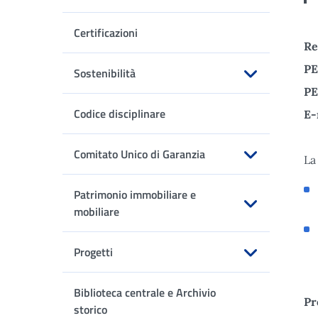
Apri sottomenu
Certificazioni
Re
PE
Sostenibilità
PE
Apri sottomenu
Codice disciplinare
E-
Comitato Unico di Garanzia
La
Apri sottomenu
Patrimonio immobiliare e
mobiliare
Apri sottomenu
Progetti
Apri sottomenu
Biblioteca centrale e Archivio
Pr
storico