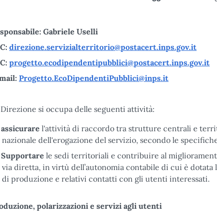
sponsabile: Gabriele Uselli
C:
direzione.servizialterritorio@postacert.inps.gov.it
C:
progetto.ecodipendentipubblici@postacert.inps.gov.it
mail:
Progetto.EcoDipendentiPubblici@inps.it
 Direzione si occupa delle seguenti attività:
assicurare
l'attività di raccordo tra strutture centrali e terri
nazionale dell'erogazione del servizio, secondo le specifiche o
Supportare
le sedi territoriali e contribuire al miglioramento
via diretta, in virtù dell’autonomia contabile di cui è dotata l
di produzione e relativi contatti con gli utenti interessati.
oduzione, polarizzazioni e servizi agli utenti