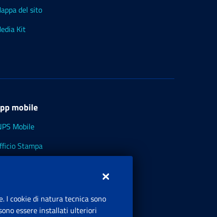
appa del sito
edia Kit
pp mobile
NPS Mobile
fficio Stampa
NPS - Museo Multimediale
NPS Cassetto Artigiani e Commercianti
e. I cookie di natura tecnica sono
ono essere installati ulteriori