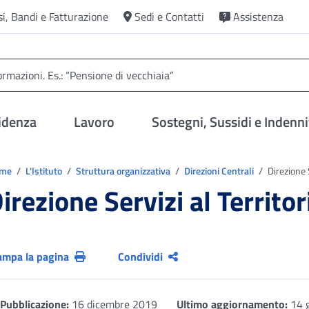
si, Bandi e Fatturazione
Sedi e Contatti
Assistenza
idenza
Lavoro
Sostegni, Sussidi e Indenni
trovi in:
ome
L'Istituto
Struttura organizzativa
Direzioni Centrali
Direzione S
irezione Servizi al Territor
ampa la pagina
Condividi
Pubblicazione:
16 dicembre 2019
Ultimo aggiornamento:
14 