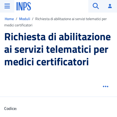
Vai al menu principale
Vai al contenuto principale
Vai al pie' di pagina
INPS ()
Ac
Apri cerca
Ti trovi in:
Home
Moduli
Richiesta di abilitazione ai servizi telematici per
medici certificatori
Richiesta di abilitazione
ai servizi telematici per
medici certificatori
Menu
Codice: