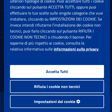
ulteriori tipologie di cookie. Puoi accettare tutti i cookie
cliccando sul pulsante ACCETTA TUTTI, oppure puoi
Note Legali
effettuare le tue scelte sulle singole categorie che vuoi
Ap
installare, cliccando su IMPOSTAZIONI DEI COOKIE. Se
invece intendi rifiutarne l’installazione dei cookie non
App mobile
Ap
tecnici, puoi farlo cliccando sul pulsante RIFIUTA I
COOKIE NON TECNICI o chiudendo il banner. Per
saperne di più rispetto ai cookie, consulta la
Sede Legale
: Via Ciro il Grande, 21
relativa informativa sulle
informazioni sulla privacy
.
00144 Roma
P.IVA 02121151001
Accetta Tutti
Facebook: Apre una nuova finestra
Twitter: Apre una nuova finestra
Whatsapp: Apre una nuova fi
Youtube: Apre una nuo
Instagram: Apre
Linkedin:
Rs
Rifiuta i cookie non tecnici
www.inps.gov.it © 1997-2026
Impostazioni dei cookie
Istituto Nazionale Previdenza Sociale.