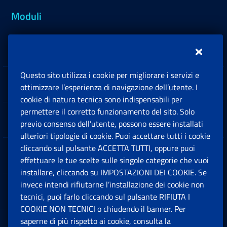
Moduli
Inps.design
Questo sito utilizza i cookie per migliorare i servizi e
Sedi e Contatti
ottimizzare l’esperienza di navigazione dell’utente. I
Ap
cookie di natura tecnica sono indispensabili per
permettere il corretto funzionamento del sito. Solo
Software
previo consenso dell’utente, possono essere installati
Ap
ulteriori tipologie di cookie. Puoi accettare tutti i cookie
cliccando sul pulsante ACCETTA TUTTI, oppure puoi
Note Legali
effettuare le tue scelte sulle singole categorie che vuoi
Ap
installare, cliccando su IMPOSTAZIONI DEI COOKIE. Se
invece intendi rifiutarne l’installazione dei cookie non
App mobile
Ap
tecnici, puoi farlo cliccando sul pulsante RIFIUTA I
COOKIE NON TECNICI o chiudendo il banner. Per
saperne di più rispetto ai cookie, consulta la