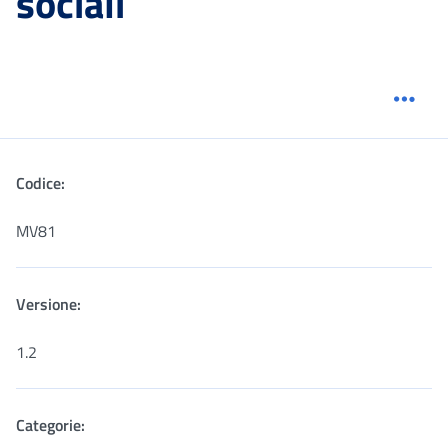
sociali
Menu
Codice:
MV81
Versione:
1.2
Categorie: