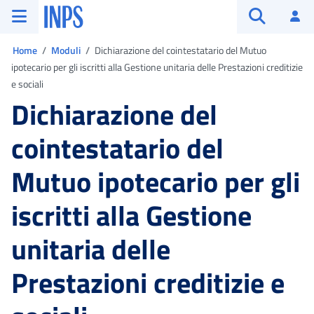
Vai al menu principale
Vai al contenuto principale
Vai al pie' di pagina
INPS ()
Ac
Apri cerca
Ti trovi in:
Home
Moduli
Dichiarazione del cointestatario del Mutuo
ipotecario per gli iscritti alla Gestione unitaria delle Prestazioni creditizie
e sociali
Dichiarazione del
cointestatario del
Mutuo ipotecario per gli
iscritti alla Gestione
unitaria delle
Prestazioni creditizie e