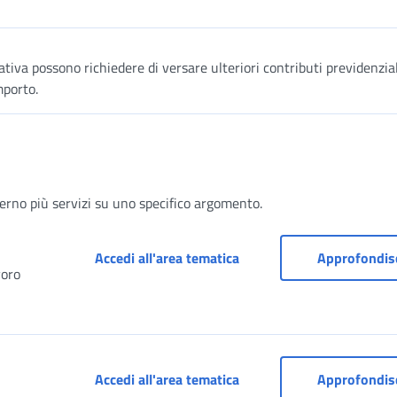
rativa possono richiedere di versare ulteriori contributi previdenzial
mporto.
terno più servizi su uno specifico argomento.
Accesso ai servizi per i l
Accedi all'area tematica
Approfondis
voro
Accesso ai servizi per pat
Accedi all'area tematica
Approfondis