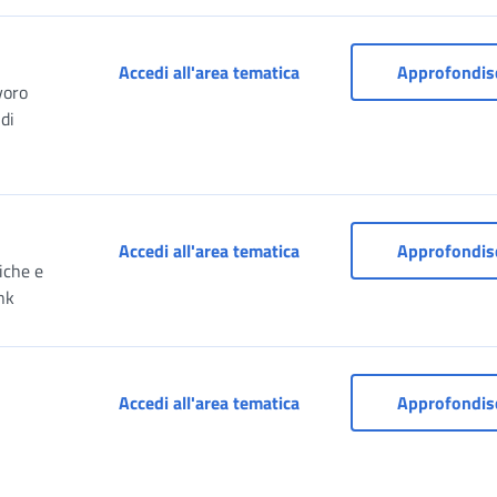
Prestazioni di lavoro occa
Accedi all'area tematica
Approfondis
voro
 di
Servizi per i Consolati
Accedi all'area tematica
Approfondis
iche e
nk
Servizi per i lavoratori de
Accedi all'area tematica
Approfondis