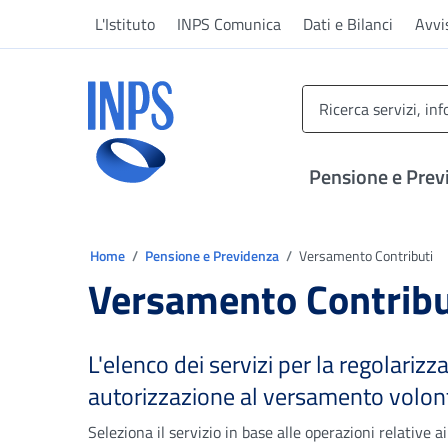
Vai al menu principale
Vai al contenuto principale
Vai al pie' di pagina
L'Istituto
INPS Comunica
Dati e Bilanci
Avvi
INPS ()
Pensione e Prev
Ti trovi in:
Home
Pensione e Previdenza
Versamento Contributi
Versamento Contribu
L'elenco dei servizi per la regolarizza
autorizzazione al versamento volonta
Seleziona il servizio in base alle operazioni relative 