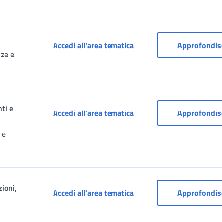
Cassetto previdenziale per
Accedi all'area tematica
Approfondis
nze e
nti e
Dipendenti pubblici: servi
Accedi all'area tematica
Approfondis
 e
ioni,
Domanda Pensione, Ricosti
Accedi all'area tematica
Approfondis