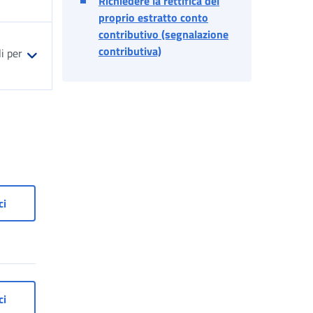
Richiedere la rettifica del
proprio estratto conto
contributivo (segnalazione
contributiva)
i per
avoratori domestici
Accesso ai servizi per i lavoratori domestici
ci
ronati
Accesso ai servizi per patronati
ci