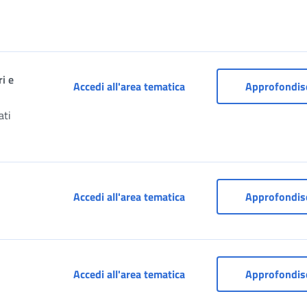
ri e
Gestione Dipendenti Pubbli
Accedi all'area tematica
Approfondis
ati
Portale CAF
Accedi all'area tematica
Approfondis
Portale dei Pagamenti
Accedi all'area tematica
Approfondis