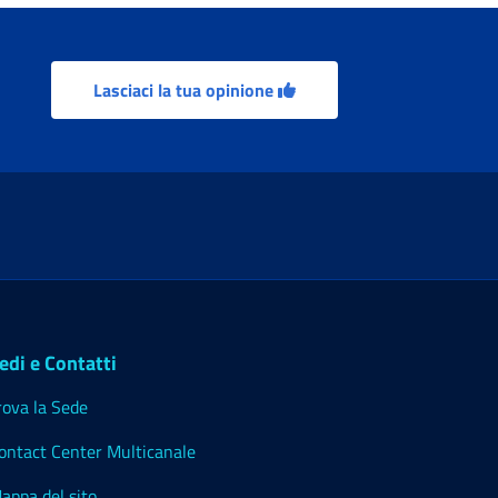
Lasciaci la tua opinione
edi e Contatti
rova la Sede
ontact Center Multicanale
appa del sito