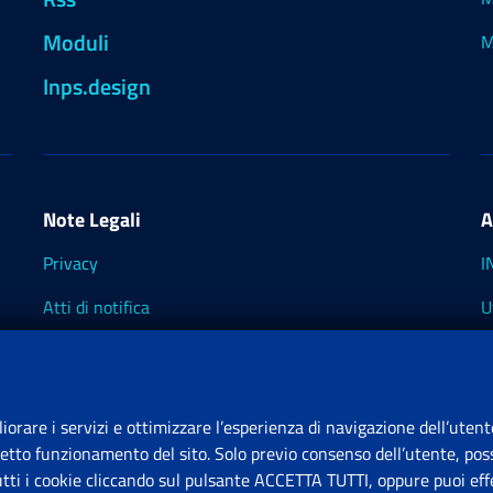
Moduli
M
Inps.design
Note Legali
A
Privacy
I
Atti di notifica
U
Impostazioni dei cookie
I
I
liorare i servizi e ottimizzare l’esperienza di navigazione dell’utent
retto funzionamento del sito. Solo previo consenso dell’utente, poss
tutti i cookie cliccando sul pulsante ACCETTA TUTTI, oppure puoi effe