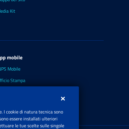
edia Kit
pp mobile
NPS Mobile
fficio Stampa
NPS - Museo Multimediale
NPS Cassetto Artigiani e Commercianti
e. I cookie di natura tecnica sono
ono essere installati ulteriori
ttuare le tue scelte sulle singole