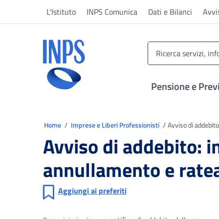
Vai al menu principale
Vai al contenuto principale
Vai al pie' di pagina
L'Istituto
INPS Comunica
Dati e Bilanci
Avvi
INPS ()
Pensione e Prev
Ti trovi in
Home
Imprese e Liberi Professionisti
Avviso di addebit
Avviso di addebito: 
annullamento e rate
Aggiungi ai preferiti