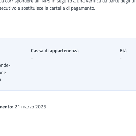
da corrispondere all'INPS in seguito a una verifica da parte degli uff
cutivo e sostituisce la cartella di pagamento.
Cassa di appartenenza
Età
-
-
ende-
ione
i
mento:
21 marzo 2025