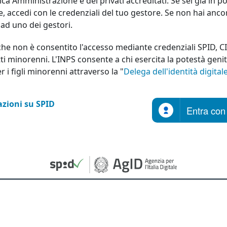
ica Amministrazione e dei privati accreditati. Se sei già in p
le, accedi con le credenziali del tuo gestore. Se non hai anco
a ad uno dei gestori.
che non è consentito l'accesso mediante credenziali SPID, C
ti minorenni. L'INPS consente a chi esercita la potestà geni
er i figli minorenni attraverso la "
Delega dell'identità digital
zioni su SPID
Entra con