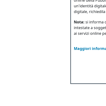
online della Pubbl
un'identità digita
digitale, richiedil
Nota:
si informa 
intestate a sogget
ai servizi online p
Maggiori informa