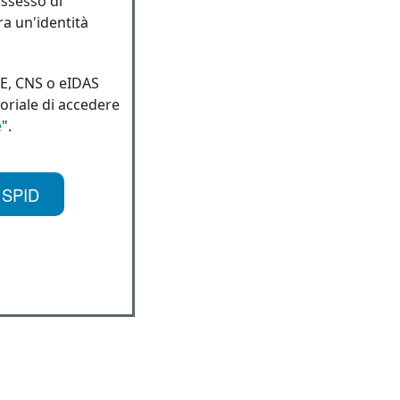
ossesso di
ra un'identità
IE, CNS o eIDAS
toriale di accedere
e
".
 SPID