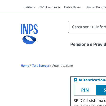
Vai al menu principale
L'Istituto
INPS Comunica
Dati e Bilanci
Avvisi, Bandi 
Pensione e Previ
Ti trovi in:
Home
Tutti i servizi
Autenticazione
Autenticazion
PIN
SPID è il sistema d