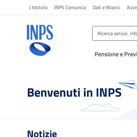
Vai al menu principale
Vai al contenuto principale
Vai al pie' di pagina
L'Istituto
INPS Comunica
Dati e Bilanci
Avvi
INPS ()
Pensione e Prev
Benvenuti in INPS
Notizie