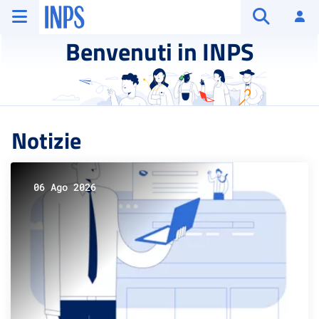
Vai al menu principale
Vai al contenuto principale
Vai al pie' di pagina
INPS ()
Ac
Apri cerca
Benvenuti in INPS
Notizie
06 Ago 2026