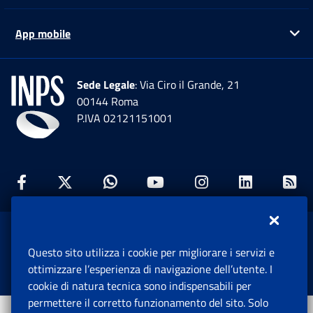
App mobile
Ap
Sede Legale
: Via Ciro il Grande, 21
00144 Roma
P.IVA 02121151001
Facebook: Apre una nuova finestra
Twitter: Apre una nuova finestra
Whatsapp: Apre una nuova fi
Youtube: Apre una nuo
Instagram: Apre
Linkedin:
Rs
www.inps.gov.it © 1997-2026
Questo sito utilizza i cookie per migliorare i servizi e
Istituto Nazionale Previdenza Sociale.
ottimizzare l’esperienza di navigazione dell’utente. I
Tutti i diritti riservati.
cookie di natura tecnica sono indispensabili per
permettere il corretto funzionamento del sito. Solo