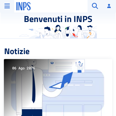
Vai al menu principale
Vai al contenuto principale
Vai al pie' di pagina
INPS ()
Ac
Apri cerca
Benvenuti in INPS
Notizie
06 Ago 2026