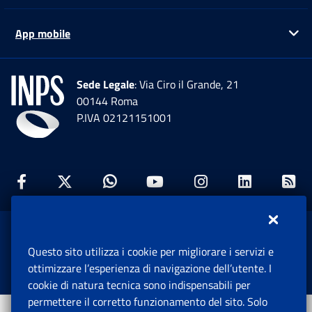
App mobile
Ap
Sede Legale
: Via Ciro il Grande, 21
00144 Roma
P.IVA 02121151001
Facebook: Apre una nuova finestra
Twitter: Apre una nuova finestra
Whatsapp: Apre una nuova fi
Youtube: Apre una nuo
Instagram: Apre
Linkedin:
Rs
www.inps.gov.it © 1997-2026
Questo sito utilizza i cookie per migliorare i servizi e
Istituto Nazionale Previdenza Sociale.
ottimizzare l’esperienza di navigazione dell’utente. I
Tutti i diritti riservati.
cookie di natura tecnica sono indispensabili per
permettere il corretto funzionamento del sito. Solo