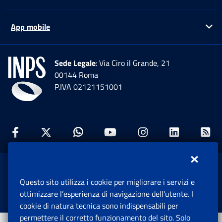
App mobile
Ap
Sede Legale
: Via Ciro il Grande, 21
00144 Roma
P.IVA 02121151001
Facebook: Apre una nuova finestra
Twitter: Apre una nuova finestra
Whatsapp: Apre una nuova fi
Youtube: Apre una nuo
Instagram: Apre
Linkedin:
Rs
www.inps.gov.it © 1997-2026
Questo sito utilizza i cookie per migliorare i servizi e
Istituto Nazionale Previdenza Sociale.
ottimizzare l’esperienza di navigazione dell’utente. I
Tutti i diritti riservati.
cookie di natura tecnica sono indispensabili per
permettere il corretto funzionamento del sito. Solo