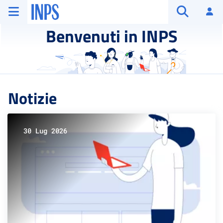
Vai al menu principale
Vai al contenuto principale
Vai al pie' di pagina
INPS ()
Ac
Apri cerca
Benvenuti in INPS
Notizie
30 Lug 2026