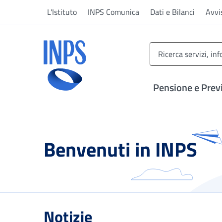
Vai al menu principale
Vai al contenuto principale
Vai al pie' di pagina
L'Istituto
INPS Comunica
Dati e Bilanci
Avvi
INPS ()
Pensione e Prev
Benvenuti in INPS
Notizie