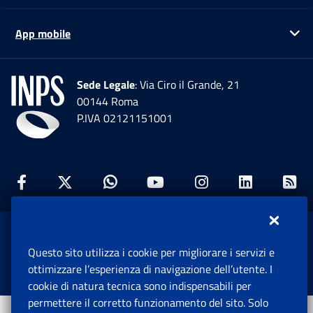
App mobile
Ap
Sede Legale
: Via Ciro il Grande, 21
00144 Roma
P.IVA 02121151001
Facebook: Apre una nuova finestra
Twitter: Apre una nuova finestra
Whatsapp: Apre una nuova fi
Youtube: Apre una nuo
Instagram: Apre
Linkedin:
Rs
www.inps.gov.it © 1997-2026
Questo sito utilizza i cookie per migliorare i servizi e
Istituto Nazionale Previdenza Sociale.
ottimizzare l’esperienza di navigazione dell’utente. I
Tutti i diritti riservati.
cookie di natura tecnica sono indispensabili per
permettere il corretto funzionamento del sito. Solo