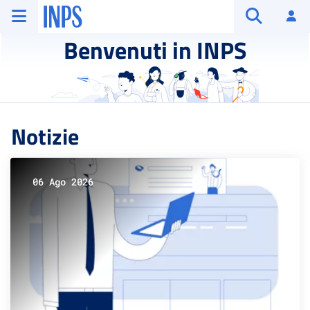
Vai al menu principale
Vai al contenuto principale
Vai al pie' di pagina
INPS ()
Ac
Apri cerca
Benvenuti in INPS
Notizie
06 Ago 2026