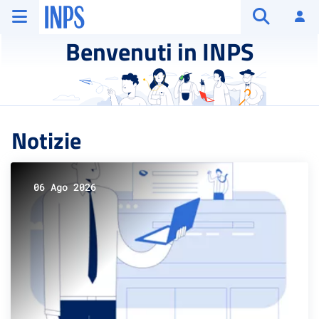
Vai al menu principale
Vai al contenuto principale
Vai al pie' di pagina
INPS ()
Ac
Apri cerca
Benvenuti in INPS
Notizie
06 Ago 2026