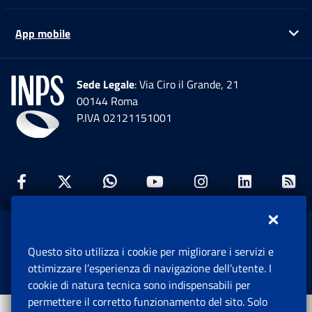
App mobile
Ap
Sede Legale
: Via Ciro il Grande, 21
00144 Roma
P.IVA 02121151001
Facebook: Apre una nuova finestra
Twitter: Apre una nuova finestra
Whatsapp: Apre una nuova fi
Youtube: Apre una nuo
Instagram: Apre
Linkedin:
Rs
www.inps.gov.it © 1997-2026
Questo sito utilizza i cookie per migliorare i servizi e
Istituto Nazionale Previdenza Sociale.
ottimizzare l’esperienza di navigazione dell’utente. I
Tutti i diritti riservati.
cookie di natura tecnica sono indispensabili per
permettere il corretto funzionamento del sito. Solo