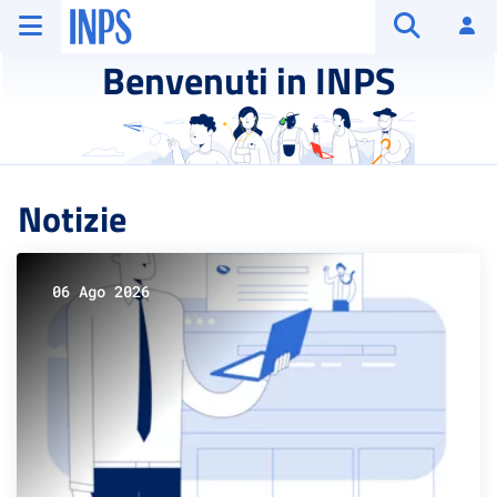
Vai al menu principale
Vai al contenuto principale
Vai al pie' di pagina
INPS ()
Ac
Apri cerca
Benvenuti in INPS
Notizie
06 Ago 2026