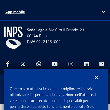
App mobile
Ap
Sede Legale
: Via Ciro il Grande, 21
00144 Roma
P.IVA 02121151001
Facebook: Apre una nuova finestra
Twitter: Apre una nuova finestra
Whatsapp: Apre una nuova fi
Youtube: Apre una nuo
Instagram: Apre
Linkedin:
Rs
www.inps.gov.it © 1997-2026
Questo sito utilizza i cookie per migliorare i servizi e
Istituto Nazionale Previdenza Sociale.
ottimizzare l’esperienza di navigazione dell’utente. I
Tutti i diritti riservati.
cookie di natura tecnica sono indispensabili per
permettere il corretto funzionamento del sito. Solo