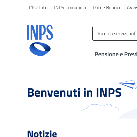
Vai al menu principale
Vai al contenuto principale
Vai al pie' di pagina
L'Istituto
INPS Comunica
Dati e Bilanci
Avvi
INPS ()
Pensione e Prev
Benvenuti in INPS
Notizie