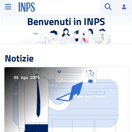
Vai al menu principale
Vai al contenuto principale
Vai al pie' di pagina
INPS ()
Ac
Apri cerca
Benvenuti in INPS
Notizie
06 Ago 2026