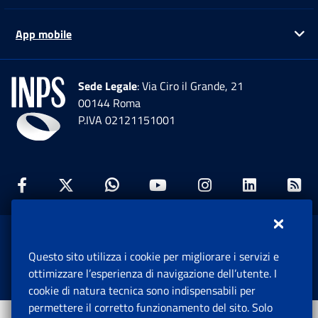
App mobile
Ap
Sede Legale
: Via Ciro il Grande, 21
00144 Roma
P.IVA 02121151001
Facebook: Apre una nuova finestra
Twitter: Apre una nuova finestra
Whatsapp: Apre una nuova fi
Youtube: Apre una nuo
Instagram: Apre
Linkedin:
Rs
www.inps.gov.it © 1997-2026
Questo sito utilizza i cookie per migliorare i servizi e
Istituto Nazionale Previdenza Sociale.
ottimizzare l’esperienza di navigazione dell’utente. I
Tutti i diritti riservati.
cookie di natura tecnica sono indispensabili per
permettere il corretto funzionamento del sito. Solo