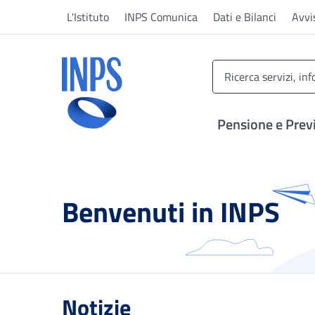
Vai al menu principale
Vai al contenuto principale
Vai al pie' di pagina
L'Istituto
INPS Comunica
Dati e Bilanci
Avvi
INPS ()
Pensione e Prev
Benvenuti in INPS
Notizie