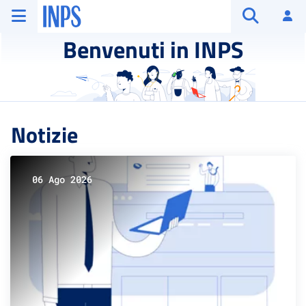
Vai al menu principale
Vai al contenuto principale
Vai al pie' di pagina
INPS ()
Ac
Apri cerca
Benvenuti in INPS
Notizie
06 Ago 2026