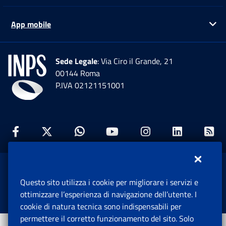
App mobile
Ap
Sede Legale
: Via Ciro il Grande, 21
00144 Roma
P.IVA 02121151001
Facebook: Apre una nuova finestra
Twitter: Apre una nuova finestra
Whatsapp: Apre una nuova fi
Youtube: Apre una nuo
Instagram: Apre
Linkedin:
Rs
www.inps.gov.it © 1997-2026
Questo sito utilizza i cookie per migliorare i servizi e
Istituto Nazionale Previdenza Sociale.
ottimizzare l’esperienza di navigazione dell’utente. I
Tutti i diritti riservati.
cookie di natura tecnica sono indispensabili per
permettere il corretto funzionamento del sito. Solo