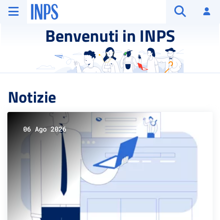
Vai al menu principale
Vai al contenuto principale
Vai al pie' di pagina
INPS ()
Ac
Apri cerca
Benvenuti in INPS
Notizie
06 Ago 2026