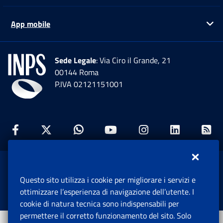
App mobile
Ap
Sede Legale
: Via Ciro il Grande, 21
00144 Roma
P.IVA 02121151001
Facebook: Apre una nuova finestra
Twitter: Apre una nuova finestra
Whatsapp: Apre una nuova fi
Youtube: Apre una nuo
Instagram: Apre
Linkedin:
Rs
www.inps.gov.it © 1997-2026
Questo sito utilizza i cookie per migliorare i servizi e
Istituto Nazionale Previdenza Sociale.
ottimizzare l’esperienza di navigazione dell’utente. I
Tutti i diritti riservati.
cookie di natura tecnica sono indispensabili per
permettere il corretto funzionamento del sito. Solo