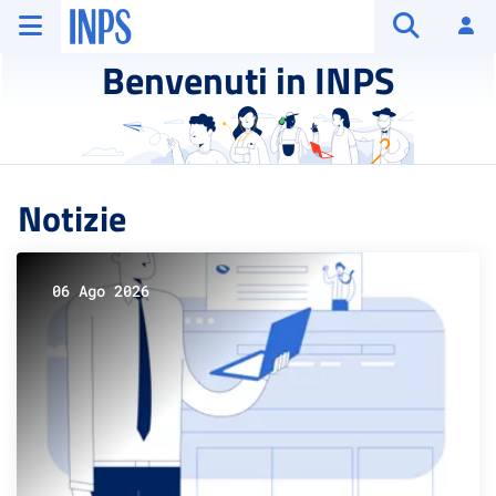
Vai al menu principale
Vai al contenuto principale
Vai al pie' di pagina
INPS ()
Ac
Apri cerca
Benvenuti in INPS
Notizie
06 Ago 2026