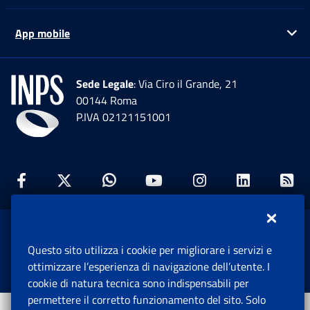
App mobile
Ap
Sede Legale
: Via Ciro il Grande, 21
00144 Roma
P.IVA 02121151001
Facebook: Apre una nuova finestra
Twitter: Apre una nuova finestra
Whatsapp: Apre una nuova fi
Youtube: Apre una nuo
Instagram: Apre
Linkedin:
Rs
www.inps.gov.it © 1997-2026
Questo sito utilizza i cookie per migliorare i servizi e
Istituto Nazionale Previdenza Sociale.
ottimizzare l’esperienza di navigazione dell’utente. I
Tutti i diritti riservati.
cookie di natura tecnica sono indispensabili per
permettere il corretto funzionamento del sito. Solo