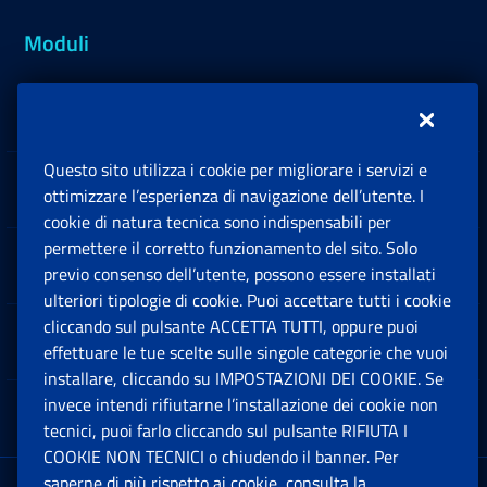
Moduli
Inps.design
Questo sito utilizza i cookie per migliorare i servizi e
Sedi e Contatti
ottimizzare l’esperienza di navigazione dell’utente. I
Ap
cookie di natura tecnica sono indispensabili per
permettere il corretto funzionamento del sito. Solo
Software
previo consenso dell’utente, possono essere installati
Ap
ulteriori tipologie di cookie. Puoi accettare tutti i cookie
cliccando sul pulsante ACCETTA TUTTI, oppure puoi
Note Legali
effettuare le tue scelte sulle singole categorie che vuoi
Ap
installare, cliccando su IMPOSTAZIONI DEI COOKIE. Se
invece intendi rifiutarne l’installazione dei cookie non
App mobile
Ap
tecnici, puoi farlo cliccando sul pulsante RIFIUTA I
COOKIE NON TECNICI o chiudendo il banner. Per
saperne di più rispetto ai cookie, consulta la