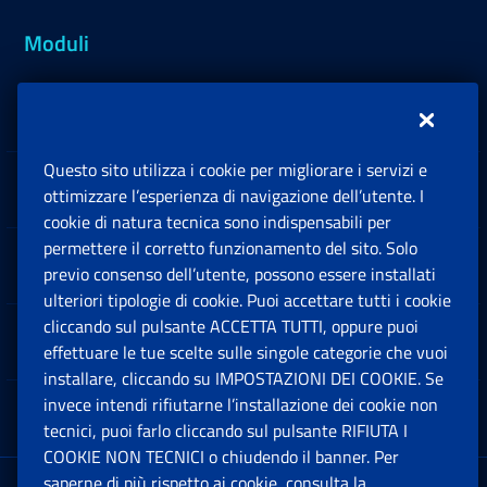
Moduli
Inps.design
Questo sito utilizza i cookie per migliorare i servizi e
Sedi e Contatti
ottimizzare l’esperienza di navigazione dell’utente. I
Ap
cookie di natura tecnica sono indispensabili per
permettere il corretto funzionamento del sito. Solo
Software
previo consenso dell’utente, possono essere installati
Ap
ulteriori tipologie di cookie. Puoi accettare tutti i cookie
cliccando sul pulsante ACCETTA TUTTI, oppure puoi
Note Legali
effettuare le tue scelte sulle singole categorie che vuoi
Ap
installare, cliccando su IMPOSTAZIONI DEI COOKIE. Se
invece intendi rifiutarne l’installazione dei cookie non
App mobile
Ap
tecnici, puoi farlo cliccando sul pulsante RIFIUTA I
COOKIE NON TECNICI o chiudendo il banner. Per
saperne di più rispetto ai cookie, consulta la