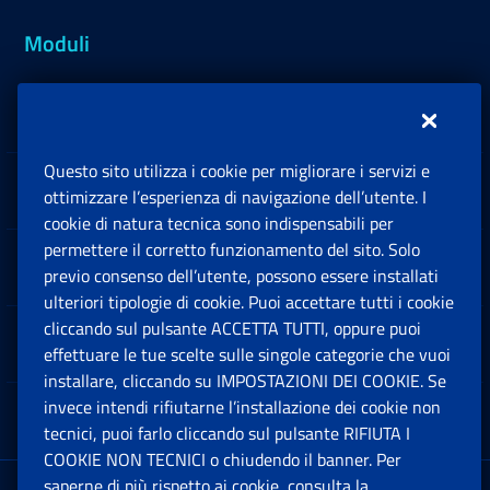
Moduli
Inps.design
Questo sito utilizza i cookie per migliorare i servizi e
Sedi e Contatti
ottimizzare l’esperienza di navigazione dell’utente. I
Ap
cookie di natura tecnica sono indispensabili per
permettere il corretto funzionamento del sito. Solo
Software
previo consenso dell’utente, possono essere installati
Ap
ulteriori tipologie di cookie. Puoi accettare tutti i cookie
cliccando sul pulsante ACCETTA TUTTI, oppure puoi
Note Legali
effettuare le tue scelte sulle singole categorie che vuoi
Ap
installare, cliccando su IMPOSTAZIONI DEI COOKIE. Se
invece intendi rifiutarne l’installazione dei cookie non
App mobile
Ap
tecnici, puoi farlo cliccando sul pulsante RIFIUTA I
COOKIE NON TECNICI o chiudendo il banner. Per
saperne di più rispetto ai cookie, consulta la