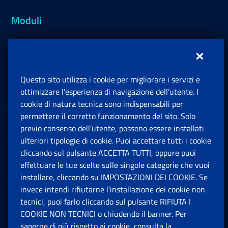
Moduli
Inps.design
Questo sito utilizza i cookie per migliorare i servizi e
Sedi e Contatti
ottimizzare l’esperienza di navigazione dell’utente. I
Ap
cookie di natura tecnica sono indispensabili per
permettere il corretto funzionamento del sito. Solo
Software
previo consenso dell’utente, possono essere installati
Ap
ulteriori tipologie di cookie. Puoi accettare tutti i cookie
cliccando sul pulsante ACCETTA TUTTI, oppure puoi
Note Legali
effettuare le tue scelte sulle singole categorie che vuoi
Ap
installare, cliccando su IMPOSTAZIONI DEI COOKIE. Se
invece intendi rifiutarne l’installazione dei cookie non
App mobile
Ap
tecnici, puoi farlo cliccando sul pulsante RIFIUTA I
COOKIE NON TECNICI o chiudendo il banner. Per
saperne di più rispetto ai cookie, consulta la