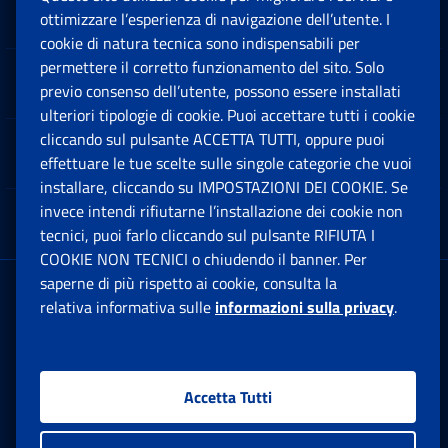
Sedi e Contatti
ottimizzare l’esperienza di navigazione dell’utente. I
Ap
cookie di natura tecnica sono indispensabili per
permettere il corretto funzionamento del sito. Solo
Software
previo consenso dell’utente, possono essere installati
Ap
ulteriori tipologie di cookie. Puoi accettare tutti i cookie
cliccando sul pulsante ACCETTA TUTTI, oppure puoi
Note Legali
effettuare le tue scelte sulle singole categorie che vuoi
Ap
installare, cliccando su IMPOSTAZIONI DEI COOKIE. Se
invece intendi rifiutarne l’installazione dei cookie non
App mobile
Ap
tecnici, puoi farlo cliccando sul pulsante RIFIUTA I
COOKIE NON TECNICI o chiudendo il banner. Per
saperne di più rispetto ai cookie, consulta la
Sede Legale
: Via Ciro il Grande, 21
relativa informativa sulle
informazioni sulla privacy
.
00144 Roma
P.IVA 02121151001
Accetta Tutti
Facebook: Apre una nuova finestra
Twitter: Apre una nuova finestra
Whatsapp: Apre una nuova fi
Youtube: Apre una nuo
Instagram: Apre
Linkedin:
Rs