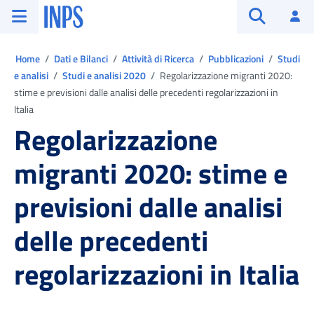
Vai al menu principale
Vai al contenuto principale
Vai al pie' di pagina
INPS ()
Ac
Apri cerca
Ti trovi in:
Home
Dati e Bilanci
Attività di Ricerca
Pubblicazioni
Studi
e analisi
Studi e analisi 2020
Regolarizzazione migranti 2020:
stime e previsioni dalle analisi delle precedenti regolarizzazioni in
Italia
Regolarizzazione
migranti 2020: stime e
previsioni dalle analisi
delle precedenti
regolarizzazioni in Italia