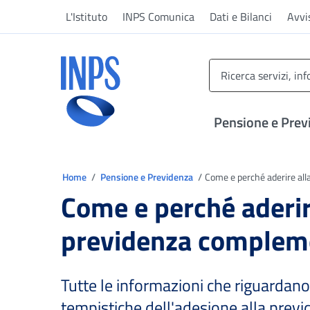
Vai al menu principale
Vai al contenuto principale
Vai al pie' di pagina
L'Istituto
INPS Comunica
Dati e Bilanci
Avvi
INPS ()
Pensione e Prev
Ti trovi in:
Home
Pensione e Previdenza
Come e perché aderire al
Come e perché aderir
previdenza complem
Tutte le informazioni che riguardano
tempistiche dell'adesione alla prev