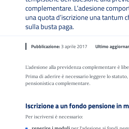
complementare. L’adesione comport
una quota d’iscrizione una tantum c
sulla busta paga.
Dettaglio
Pubblicazione:
3 aprile 2017
Ultimo aggiorna
L'adesione alla previdenza complementare è liber
Prima di aderire è necessario leggere lo statuto,
pensionistica complementare.
Iscrizione a un fondo pensione in m
Per iscriversi è necessario:
reperire i moduli
per l'adesione ai fondi negoz