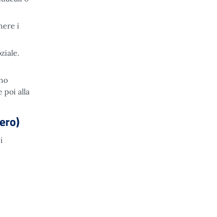
nere i
ziale.
ano
 poi alla
ero)
i