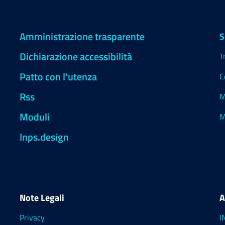
Amministrazione trasparente
S
Dichiarazione accessibilità
T
Patto con l'utenza
C
Rss
M
Moduli
M
Inps.design
Note Legali
A
Privacy
I