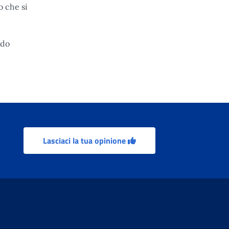
o che si
ndo
Lasciaci la tua opinione